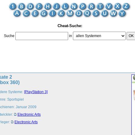
Cheat-Suche:
Suche
in
OK
ate 2
Xbox 360)
dere Systeme:
[PlayStation 3]
nre: Sportspiel
schienen: Januar 2009
twickler:
Electronic Arts
rleger:
Electronic Arts