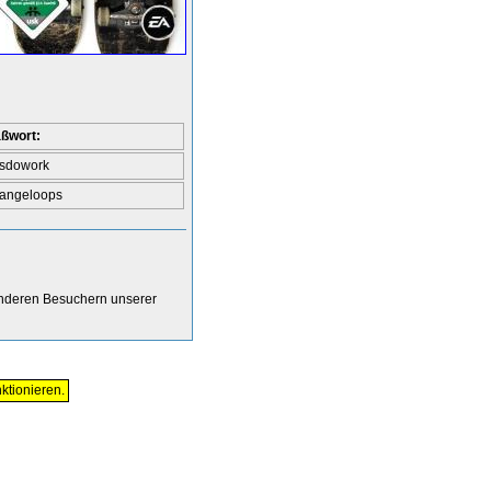
ßwort:
tsdowork
rangeloops
anderen Besuchern unserer
ktionieren.