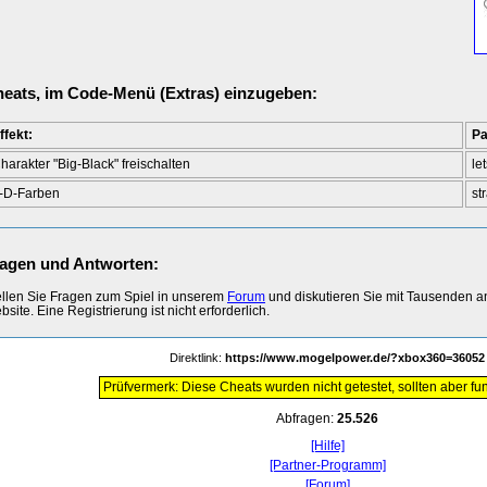
eats, im Code-Menü (Extras) einzugeben:
ffekt:
Pa
harakter "Big-Black" freischalten
le
-D-Farben
st
agen und Antworten:
ellen Sie Fragen zum Spiel in unserem
Forum
und diskutieren Sie mit Tausenden 
site. Eine Registrierung ist nicht erforderlich.
Direktlink:
https://www.mogelpower.de/?xbox360=36052
Prüfvermerk: Diese Cheats wurden nicht getestet, sollten aber fun
Abfragen:
25.526
[Hilfe]
[Partner-Programm]
[Forum]