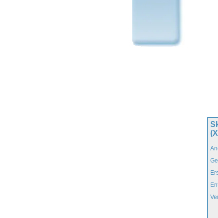
Sk
(
An
Ge
Er
En
Ve