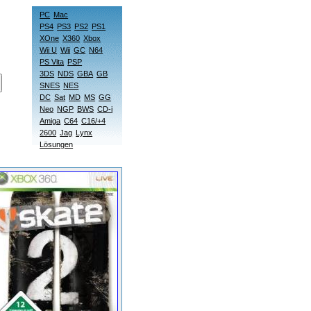
PC
Mac
PS4
PS3
PS2
PS1
XOne
X360
Xbox
Wii U
Wii
GC
N64
PS Vita
PSP
3DS
NDS
GBA
GB
SNES
NES
DC
Sat
MD
MS
GG
Neo
NGP
BWS
CD-i
Amiga
C64
C16/+4
2600
Jag
Lynx
Lösungen