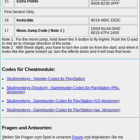
15
Extra Points
8009 B236 0FFF
First Section Only
16
Invincible
8019 480C EE5C
D009 B1A8 0040
17
Moon Jump Code ( Note 1 )
8019 47F4 2400
Note 1 : For the moon jump, hold down the X-button to fly higher. Push the D-pad
in mid air to change direction of the jump.
Note 2 : With these digits, you have to turn the code on from the start, and when it
looks like the game locked up, turn the effects down and it will load that level.
Codes für Cheatmodule:
Skullmonkeys - Xploder-Codes für PlayStation
Skullmonkeys (Deutsch) - Gamebuster-Codes für PlayStation (PAL-
Versionen)
Skullmonkeys - Gamebuster-Codes für PlayStation (US-Versionen)
Skullmonkeys - Gamebuster-Codes für PlayStation (jap. Versionen)
Fragen und Antworten:
Stellen Sie Fragen zum Spiel in unserem
Forum
und diskutieren Sie mit