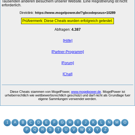
Tausenden anderen Besuchern unserer Website. Eine Registrierung ist nicht
erforderlich.
Direktlink:
https://www.mogelpower.de/?gbcodepsxus=10289
Prüfvermerk: Diese Cheats wurden erfolgreich getestet.
Abfragen:
4.387
[Hilfe]
[Partner-Programm]
[Forum]
[Chat]
Diese Cheats stammen von MogelPower,
www.mogelpower.de
. MogelPower ist
urheberrechtlich wie wettbewerbsrechtlich geschützt und darf nicht als Grundlage fuer
eigene Sammlungen verwendet werden.
1
A
B
C
D
E
F
G
H
I
J
K
L
N
M
O
P
Q
R
S
T
U
V
W
X
Y
Z