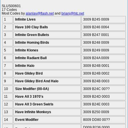
SLUS00601
17 Codes
Most Codes by
alanlav@flash.net
and
brianj@htc.net
1
Infinite Lives
3009 B245 0009
2
Have 100 Clay Balls
3009 B246 0064
3
Infinite Green Bullets
3009 B247 0001
4
Infinite Homing Birds
3009 B248 0009
5
Infinite Klones
3009 B249 0009
6
Infinite Radiant Ball
3009 B24A 0009
7
Infinite Halo
3009 B24B 0001
8
Have Glidey Bird
3009 B24B 0002
9
Have Glidey Bird And Halo
3009 B24B 0003
10
Size Modifier (00-0A)
3009 B24C 00??
11
Have All 3 1970's
3009 B24D 0003
12
Have All 3 Green Swirls
3009 B24E 0003
13
Have Infinite Monkeys
3009 B250 0009
14
Event Modifier
8009 DD80 00??
D009 B236 0000