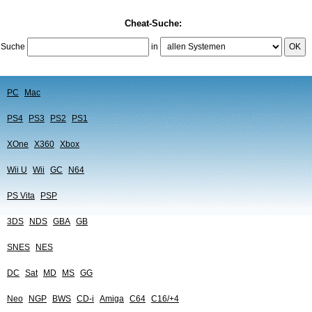
Cheat-Suche:
Suche
in
OK
PC
Mac
PS4
PS3
PS2
PS1
XOne
X360
Xbox
Wii U
Wii
GC
N64
PS Vita
PSP
3DS
NDS
GBA
GB
SNES
NES
DC
Sat
MD
MS
GG
Neo
NGP
BWS
CD-i
Amiga
C64
C16/+4