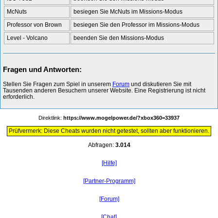
McNuts
besiegen Sie McNuts im Missions-Modus
Professor von Brown
besiegen Sie den Professor im Missions-Modus
Level - Volcano
beenden Sie den Missions-Modus
Fragen und Antworten:
Stellen Sie Fragen zum Spiel in unserem
Forum
und diskutieren Sie mit
Tausenden anderen Besuchern unserer Website. Eine Registrierung ist nicht
erforderlich.
Direktlink:
https://www.mogelpower.de/?xbox360=33937
Prüfvermerk: Diese Cheats wurden nicht getestet, sollten aber funktionieren.
Abfragen:
3.014
[Hilfe]
[Partner-Programm]
[Forum]
[Chat]