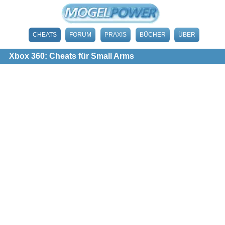
CHEATS
FORUM
PRAXIS
BÜCHER
ÜBER
Xbox 360: Cheats für Small Arms