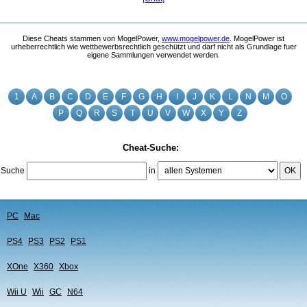
Diese Cheats stammen von MogelPower,
www.mogelpower.de
. MogelPower ist
urheberrechtlich wie wettbewerbsrechtlich geschützt und darf nicht als Grundlage fuer
eigene Sammlungen verwendet werden.
1
A
B
C
D
E
F
G
H
I
J
K
L
N
M
O
P
Q
R
S
T
U
V
W
X
Y
Z
Cheat-Suche:
Suche
in
OK
PC
Mac
PS4
PS3
PS2
PS1
XOne
X360
Xbox
Wii U
Wii
GC
N64