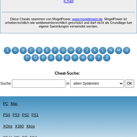
[Chat]
Diese Cheats stammen von MogelPower,
www.mogelpower.de
. MogelPower ist
urheberrechtlich wie wettbewerbsrechtlich geschützt und darf nicht als Grundlage fuer
eigene Sammlungen verwendet werden.
1
A
B
C
D
E
F
G
H
I
J
K
L
N
M
O
P
Q
R
S
T
U
V
W
X
Y
Z
Cheat-Suche:
Suche
in
OK
PC
Mac
PS4
PS3
PS2
PS1
XOne
X360
Xbox