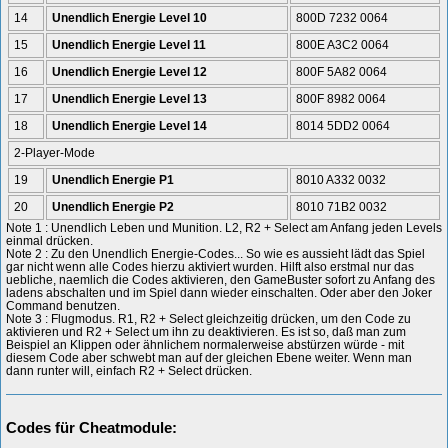
14
Unendlich Energie Level 10
800D 7232 0064
15
Unendlich Energie Level 11
800E A3C2 0064
16
Unendlich Energie Level 12
800F 5A82 0064
17
Unendlich Energie Level 13
800F 8982 0064
18
Unendlich Energie Level 14
8014 5DD2 0064
2-Player-Mode
19
Unendlich Energie P1
8010 A332 0032
20
Unendlich Energie P2
8010 71B2 0032
Note 1 : Unendlich Leben und Munition. L2, R2 + Select am Anfang jeden Levels
einmal drücken.
Note 2 : Zu den Unendlich Energie-Codes... So wie es aussieht lädt das Spiel
gar nicht wenn alle Codes hierzu aktiviert wurden. Hilft also erstmal nur das
uebliche, naemlich die Codes aktivieren, den GameBuster sofort zu Anfang des
ladens abschalten und im Spiel dann wieder einschalten. Oder aber den Joker
Command benutzen.
Note 3 : Flugmodus. R1, R2 + Select gleichzeitig drücken, um den Code zu
aktivieren und R2 + Select um ihn zu deaktivieren. Es ist so, daß man zum
Beispiel an Klippen oder ähnlichem normalerweise abstürzen würde - mit
diesem Code aber schwebt man auf der gleichen Ebene weiter. Wenn man
dann runter will, einfach R2 + Select drücken.
Codes für Cheatmodule: