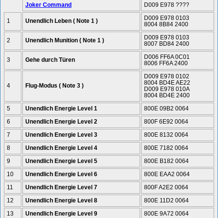
Joker Command
D009 E978
????
D009 E978 0103
1
Unendlich Leben ( Note 1 )
8004 8B84 2400
D009 E978 0103
2
Unendlich Munition ( Note 1 )
8007 BD84 2400
D006 FF6A 0C01
3
Gehe durch Türen
8006 FF6A 2400
D009 E978 0102
8004 BD4E AE22
4
Flug-Modus ( Note 3 )
D009 E978 010A
8004 BD4E 2400
5
Unendlich Energie Level 1
800E 09B2 0064
6
Unendlich Energie Level 2
800F 6E92 0064
7
Unendlich Energie Level 3
800E 8132 0064
8
Unendlich Energie Level 4
800E 7182 0064
9
Unendlich Energie Level 5
800E B182 0064
10
Unendlich Energie Level 6
800E EAA2 0064
11
Unendlich Energie Level 7
800F A2E2 0064
12
Unendlich Energie Level 8
800E 11D2 0064
13
Unendlich Energie Level 9
800E 9A72 0064