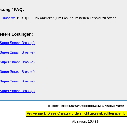
sung / FAQ:
8_smsh.txt
[19 KB] <-- Link anklicken, um Lösung im neuen Fenster zu öffnen
itere Lösungen:
Super Smash Bros. (e)
Super Smash Bros. (e)
Super Smash Bros. (e)
Super Smash Bros. (e)
Super Smash Bros. (e)
Super Smash Bros. (e)
Direktlink:
https://www.mogelpower.de/?lsgfaq=6955
Prüfvermerk: Diese Cheats wurden nicht getestet, sollten aber fun
Abfragen:
10.486