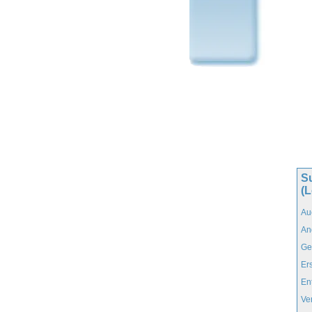
S
(
Au
An
Ge
Er
En
Ve