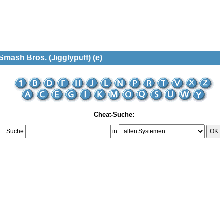
mash Bros. (Jigglypuff) (e)
Cheat-Suche:
Suche
in
OK