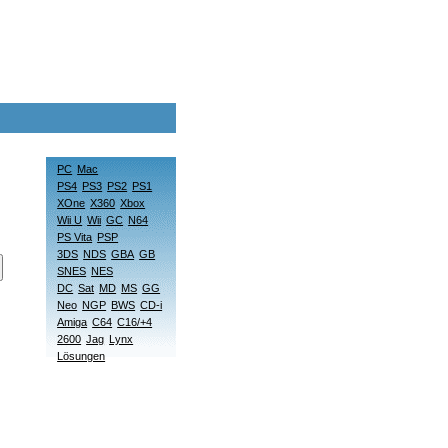
PC
Mac
PS4
PS3
PS2
PS1
XOne
X360
Xbox
Wii U
Wii
GC
N64
PS Vita
PSP
3DS
NDS
GBA
GB
SNES
NES
DC
Sat
MD
MS
GG
Neo
NGP
BWS
CD-i
Amiga
C64
C16/+4
2600
Jag
Lynx
Lösungen