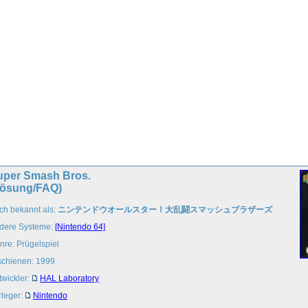
uper Smash Bros.
Lösung/FAQ)
ch bekannt als:
ニンテンドウオールスター！大乱闘スマッシュブラザーズ
dere Systeme:
[Nintendo 64]
nre: Prügelspiel
schienen: 1999
twickler:
HAL Laboratory
rleger:
Nintendo