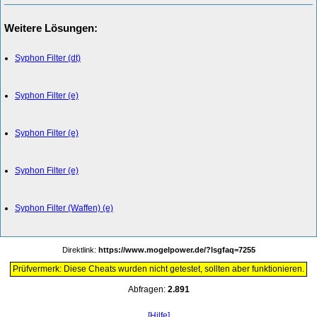
Weitere Lösungen:
Syphon Filter (dt)
Syphon Filter (e)
Syphon Filter (e)
Syphon Filter (e)
Syphon Filter (Waffen) (e)
Direktlink:
https://www.mogelpower.de/?lsgfaq=7255
Prüfvermerk: Diese Cheats wurden nicht getestet, sollten aber funktionieren.
Abfragen:
2.891
[Hilfe]