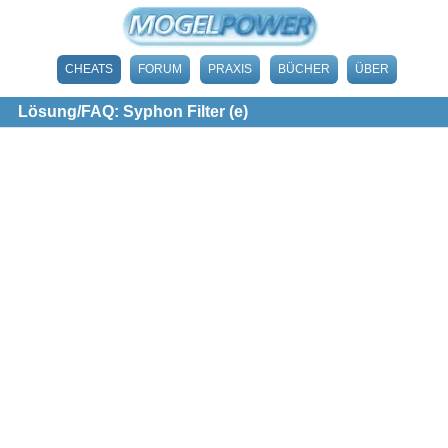
CHEATS
FORUM
PRAXIS
BÜCHER
ÜBER
Lösung/FAQ: Syphon Filter (e)