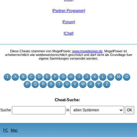
[Partner-Programm]
[Forum]
[Chat]
Diese Cheats stammen von MogelPower,
www.mogelpower.de
. MogelPower ist
urheberrechtlich wie wettbewerbsrechtlich geschützt und darf nicht als Grundlage fuer
eigene Sammlungen verwendet werden.
1
A
B
C
D
E
F
G
H
I
J
K
L
N
M
O
P
Q
R
S
T
U
V
W
X
Y
Z
Cheat-Suche:
Suche
in
OK
PC
Mac