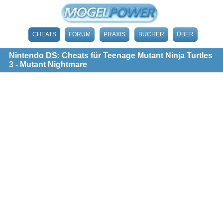
CHEATS
FORUM
PRAXIS
BÜCHER
ÜBER
Nintendo DS: Cheats für Teenage Mutant Ninja Turtles
3 - Mutant Nightmare