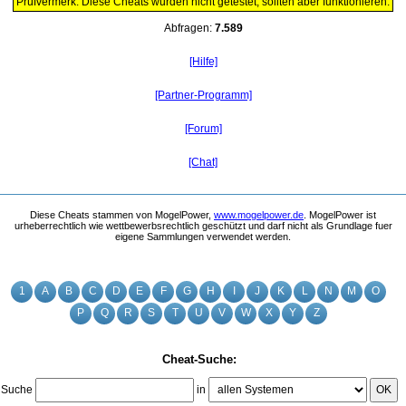
Prüfvermerk: Diese Cheats wurden nicht getestet, sollten aber funktionieren.
Abfragen:
7.589
[Hilfe]
[Partner-Programm]
[Forum]
[Chat]
Diese Cheats stammen von MogelPower,
www.mogelpower.de
. MogelPower ist
urheberrechtlich wie wettbewerbsrechtlich geschützt und darf nicht als Grundlage fuer
eigene Sammlungen verwendet werden.
1
A
B
C
D
E
F
G
H
I
J
K
L
N
M
O
P
Q
R
S
T
U
V
W
X
Y
Z
Cheat-Suche:
Suche
in
OK