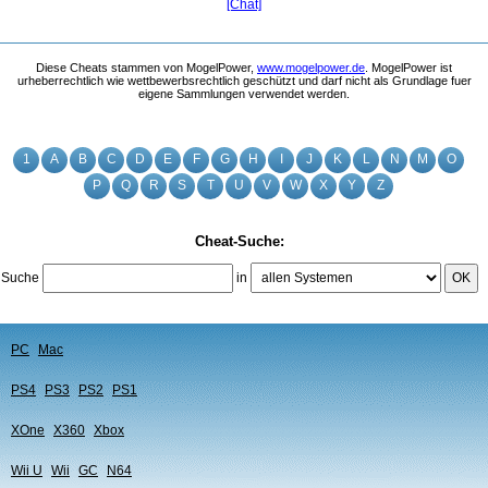
[Chat]
Diese Cheats stammen von MogelPower,
www.mogelpower.de
. MogelPower ist
urheberrechtlich wie wettbewerbsrechtlich geschützt und darf nicht als Grundlage fuer
eigene Sammlungen verwendet werden.
1
A
B
C
D
E
F
G
H
I
J
K
L
N
M
O
P
Q
R
S
T
U
V
W
X
Y
Z
Cheat-Suche:
Suche
in
OK
PC
Mac
PS4
PS3
PS2
PS1
XOne
X360
Xbox
Wii U
Wii
GC
N64