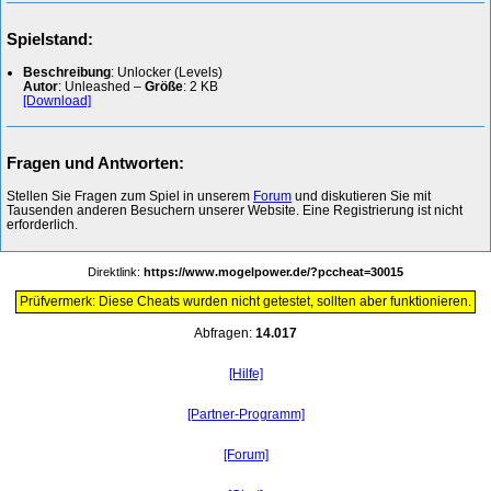
Spielstand:
Beschreibung
: Unlocker (Levels)
Autor
: Unleashed –
Größe
: 2 KB
[Download]
Fragen und Antworten:
Stellen Sie Fragen zum Spiel in unserem
Forum
und diskutieren Sie mit
Tausenden anderen Besuchern unserer Website. Eine Registrierung ist nicht
erforderlich.
Direktlink:
https://www.mogelpower.de/?pccheat=30015
Prüfvermerk: Diese Cheats wurden nicht getestet, sollten aber funktionieren.
Abfragen:
14.017
[Hilfe]
[Partner-Programm]
[Forum]