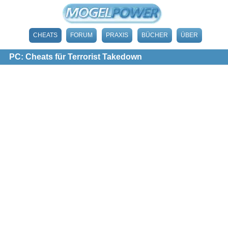
CHEATS
FORUM
PRAXIS
BÜCHER
ÜBER
PC: Cheats für Terrorist Takedown