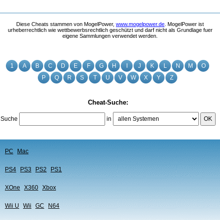
Diese Cheats stammen von MogelPower,
www.mogelpower.de
. MogelPower ist
urheberrechtlich wie wettbewerbsrechtlich geschützt und darf nicht als Grundlage fuer
eigene Sammlungen verwendet werden.
1
A
B
C
D
E
F
G
H
I
J
K
L
N
M
O
P
Q
R
S
T
U
V
W
X
Y
Z
Cheat-Suche:
Suche
in
OK
PC
Mac
PS4
PS3
PS2
PS1
XOne
X360
Xbox
Wii U
Wii
GC
N64