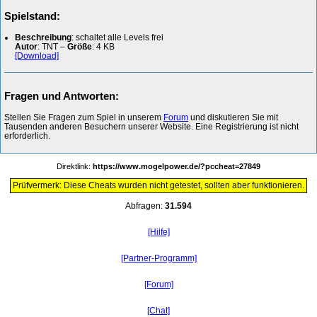
Spielstand:
Beschreibung
: schaltet alle Levels frei
Autor
: TNT –
Größe
: 4 KB
[Download]
Fragen und Antworten:
Stellen Sie Fragen zum Spiel in unserem
Forum
und diskutieren Sie mit
Tausenden anderen Besuchern unserer Website. Eine Registrierung ist nicht
erforderlich.
Direktlink:
https://www.mogelpower.de/?pccheat=27849
Prüfvermerk: Diese Cheats wurden nicht getestet, sollten aber funktionieren.
Abfragen:
31.594
[Hilfe]
[Partner-Programm]
[Forum]
[Chat]