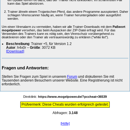
ein Update führen oft dazu, daß der Trainer nicht funktioniert. Im schlimmsten Fall
kann das Spiel abstürzen.
Trainer ähneln einem Trojanischen Pferd, das andere Programme ausspioniert. Daher
schlagen Virenscanner häufig an, wenn Trainer heruntergeladen oder ausgeführt
werden.
Um einen Virenalarm zu vermeiden, haben wir alle Trainer-Downloads mit dem
Paßwort
mogelpower
versehen, das beim Auspacken der ZIP-Datei erfragt wird. Für das
Verwenden des Trainers kann es nötig sein, den Virenschutz vorübergehend zu
deaktivieren oder den Trainer als vertrauenswürdig zu erklären ("white list").
Beschreibung
: Trainer +5, für Version 1.2
Autor
: h4x0r –
Größe
: 3072 KB
[Download]
Fragen und Antworten:
Stellen Sie Fragen zum Spiel in unserem
Forum
und diskutieren Sie mit
Tausenden anderen Besuchern unserer Website. Eine Registrierung ist nicht
erforderlich.
Direktlink:
https://www.mogelpower.de/?pccheat=36539
Prüfvermerk: Diese Cheats wurden erfolgreich getestet.
Abfragen:
3.148
[Hilfe]