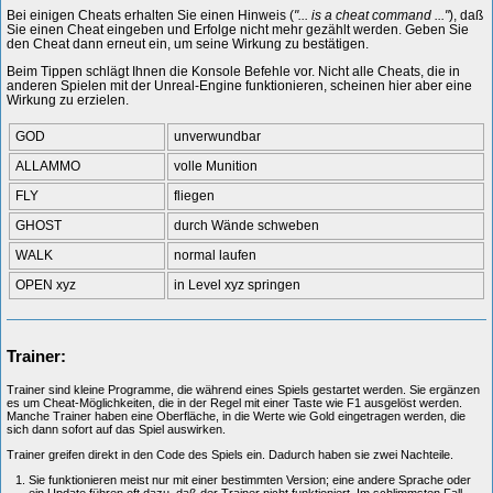
Bei einigen Cheats erhalten Sie einen Hinweis (
"... is a cheat command ..."
), daß
Sie einen Cheat eingeben und Erfolge nicht mehr gezählt werden. Geben Sie
den Cheat dann erneut ein, um seine Wirkung zu bestätigen.
Beim Tippen schlägt Ihnen die Konsole Befehle vor. Nicht alle Cheats, die in
anderen Spielen mit der Unreal-Engine funktionieren, scheinen hier aber eine
Wirkung zu erzielen.
GOD
unverwundbar
ALLAMMO
volle Munition
FLY
fliegen
GHOST
durch Wände schweben
WALK
normal laufen
OPEN xyz
in Level xyz springen
Trainer:
Trainer sind kleine Programme, die während eines Spiels gestartet werden. Sie ergänzen
es um Cheat-Möglichkeiten, die in der Regel mit einer Taste wie F1 ausgelöst werden.
Manche Trainer haben eine Oberfläche, in die Werte wie Gold eingetragen werden, die
sich dann sofort auf das Spiel auswirken.
Trainer greifen direkt in den Code des Spiels ein. Dadurch haben sie zwei Nachteile.
Sie funktionieren meist nur mit einer bestimmten Version; eine andere Sprache oder