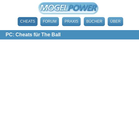
CHEATS
FORUM
PRAXIS
BÜCHER
ÜBER
PC: Cheats für The Ball