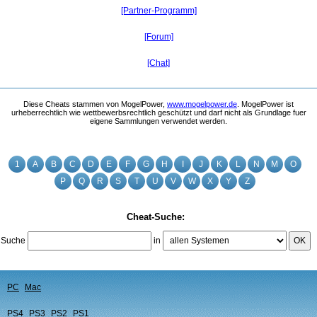
[Partner-Programm]
[Forum]
[Chat]
Diese Cheats stammen von MogelPower,
www.mogelpower.de
. MogelPower ist
urheberrechtlich wie wettbewerbsrechtlich geschützt und darf nicht als Grundlage fuer
eigene Sammlungen verwendet werden.
1
A
B
C
D
E
F
G
H
I
J
K
L
N
M
O
P
Q
R
S
T
U
V
W
X
Y
Z
Cheat-Suche:
Suche
in
OK
PC
Mac
PS4
PS3
PS2
PS1