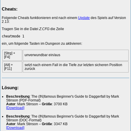
Cheats:
Folgende Cheats funktionieren erst nach einem
Update
des Spiels auf Version
2.13:
Tragen Sie in die Datei
Z.CFG
die Zeile
cheatmode 1
ein, um folgende Tasten im Dungeon zu aktivieren:
[Strg] +
unverwundbar ein/aus
[F4]
[Alt] +
setzt nach einem Fall in die Tiefe zur letzten sicheren Position
[F11]
zurück
Lösung:
Beschreibung
: The (IN)famous Beginner's Guide to Daggerfall by Mark
Stinson (PDF-Format)
Autor
: Mark Stinson –
Größe
: 3700 KB
[Download]
Beschreibung
: The (IN)famous Beginner's Guide to Daggerfall by Mark
Stinson (DOC-Format)
Autor
: Mark Stinson –
Größe
: 3347 KB
[Download]