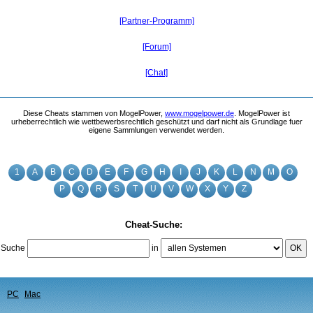
[Partner-Programm]
[Forum]
[Chat]
Diese Cheats stammen von MogelPower,
www.mogelpower.de
. MogelPower ist
urheberrechtlich wie wettbewerbsrechtlich geschützt und darf nicht als Grundlage fuer
eigene Sammlungen verwendet werden.
1
A
B
C
D
E
F
G
H
I
J
K
L
N
M
O
P
Q
R
S
T
U
V
W
X
Y
Z
Cheat-Suche:
Suche
in
OK
PC
Mac