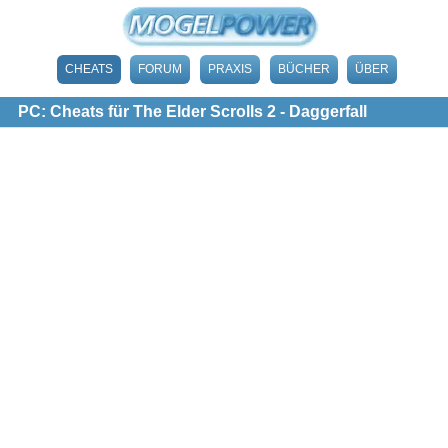
CHEATS
FORUM
PRAXIS
BÜCHER
ÜBER
PC: Cheats für The Elder Scrolls 2 - Daggerfall