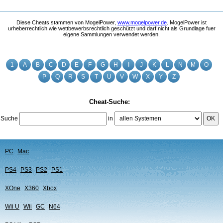
Diese Cheats stammen von MogelPower,
www.mogelpower.de
. MogelPower ist
urheberrechtlich wie wettbewerbsrechtlich geschützt und darf nicht als Grundlage fuer
eigene Sammlungen verwendet werden.
1
A
B
C
D
E
F
G
H
I
J
K
L
N
M
O
P
Q
R
S
T
U
V
W
X
Y
Z
Cheat-Suche:
Suche
in
OK
PC
Mac
PS4
PS3
PS2
PS1
XOne
X360
Xbox
Wii U
Wii
GC
N64