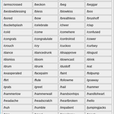
/armscrossed
/beckon
/beg
/beggar
/bestowblessing
/bless
/blowkiss
/boo
/bored
/bow
/breathless
/brushoff
/bucketsplash
/celebrate
/cheer
/clap
/cold
/come
/comehere
/confused
/congrats
/congratulate
/controlrod
/cower
/crouch
/cry
/cuckoo
/curtsey
/dance
/dancedrunk
/disapprove
/disgust
/dismiss
/doom
/downcast
/drink
/drum
/drunk
/dustoff
/eat
/exasperated
/facepalm
/faint
/fistpump
/flirt
/flute
/followme
/goaway
/grats
/greet
/hail
/hammer
/hammerlow
/hammerwall
/handsonhips
/handtoheart
/headache
/headscratch
/heartbroken
/hello
/huh
/humble
/impatient
/jumpingjacks