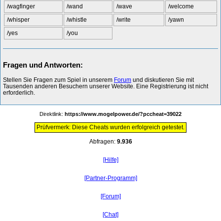
/wagfinger
/wand
/wave
/welcome
/whisper
/whistle
/write
/yawn
/yes
/you
Fragen und Antworten:
Stellen Sie Fragen zum Spiel in unserem
Forum
und diskutieren Sie mit
Tausenden anderen Besuchern unserer Website. Eine Registrierung ist nicht
erforderlich.
Direktlink:
https://www.mogelpower.de/?pccheat=39022
Prüfvermerk: Diese Cheats wurden erfolgreich getestet.
Abfragen:
9.936
[Hilfe]
[Partner-Programm]
[Forum]
[Chat]