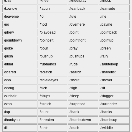
/kiss
/kneel
/kneelpray
/knock
/kowtow
/laugh
/leanback
/leanside
/leaveme
/lol
/lute
/me
/no
/nod
/overhere
/payme
/phew
/playdead
/point
/pointback
/pointdown
/pointleft
/pointright
/pointup
/poke
/pour
/pray
/preen
/push
/pushup
/pushups
/rally
/ritual
/rubhands
/rude
/saluteloop
/scared
/scratch
/search
/shakefist
/shh
/shieldeyes
/shout
/shovel
/shrug
/sick
/sigh
/sit
/sitchair
/situps
/sleep
/stagger
/stop
/stretch
/surprised
/surrender
/tap
/taunt
/thank
/thanks
/thankyou
/threaten
/thumbsdown
/thumbsup
/tilt
/torch
/touch
/twiddle