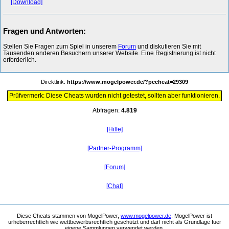
[Download]
Fragen und Antworten:
Stellen Sie Fragen zum Spiel in unserem
Forum
und diskutieren Sie mit
Tausenden anderen Besuchern unserer Website. Eine Registrierung ist nicht
erforderlich.
Direktlink:
https://www.mogelpower.de/?pccheat=29309
Prüfvermerk: Diese Cheats wurden nicht getestet, sollten aber funktionieren.
Abfragen:
4.819
[Hilfe]
[Partner-Programm]
[Forum]
[Chat]
Diese Cheats stammen von MogelPower,
www.mogelpower.de
. MogelPower ist
urheberrechtlich wie wettbewerbsrechtlich geschützt und darf nicht als Grundlage fuer
eigene Sammlungen verwendet werden.