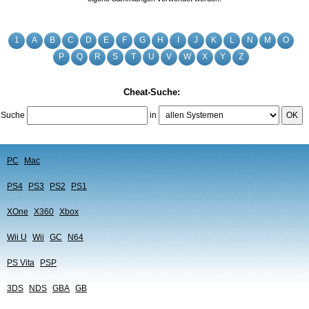
1
A
B
C
D
E
F
G
H
I
J
K
L
N
M
O
P
Q
R
S
T
U
V
W
X
Y
Z
Cheat-Suche:
Suche
in
OK
PC
Mac
PS4
PS3
PS2
PS1
XOne
X360
Xbox
Wii U
Wii
GC
N64
PS Vita
PSP
3DS
NDS
GBA
GB