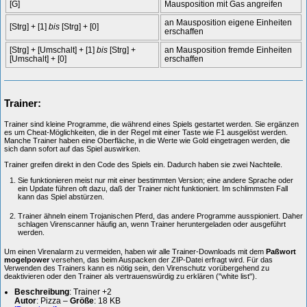
[G]
Mausposition mit Gas angreifen
an Mausposition eigene Einheiten
[Strg] + [1]
bis
[Strg] + [0]
erschaffen
[Strg] + [Umschalt] + [1]
bis
[Strg] +
an Mausposition fremde Einheiten
[Umschalt] + [0]
erschaffen
Trainer:
Trainer sind kleine Programme, die während eines Spiels gestartet werden. Sie ergänzen
es um Cheat-Möglichkeiten, die in der Regel mit einer Taste wie F1 ausgelöst werden.
Manche Trainer haben eine Oberfläche, in die Werte wie Gold eingetragen werden, die
sich dann sofort auf das Spiel auswirken.
Trainer greifen direkt in den Code des Spiels ein. Dadurch haben sie zwei Nachteile.
Sie funktionieren meist nur mit einer bestimmten Version; eine andere Sprache oder
ein Update führen oft dazu, daß der Trainer nicht funktioniert. Im schlimmsten Fall
kann das Spiel abstürzen.
Trainer ähneln einem Trojanischen Pferd, das andere Programme ausspioniert. Daher
schlagen Virenscanner häufig an, wenn Trainer heruntergeladen oder ausgeführt
werden.
Um einen Virenalarm zu vermeiden, haben wir alle Trainer-Downloads mit dem
Paßwort
mogelpower
versehen, das beim Auspacken der ZIP-Datei erfragt wird. Für das
Verwenden des Trainers kann es nötig sein, den Virenschutz vorübergehend zu
deaktivieren oder den Trainer als vertrauenswürdig zu erklären ("white list").
Beschreibung
: Trainer +2
Autor
: Pizza –
Größe
: 18 KB