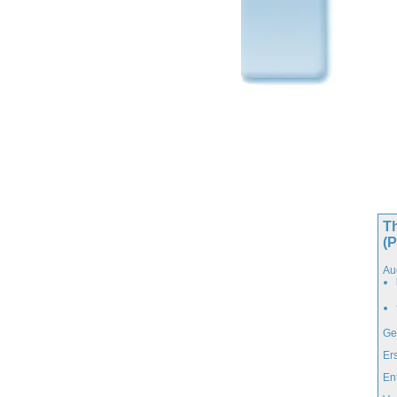
Th
(
Au
Ge
Er
En