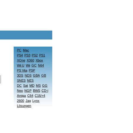
PC
Mac
PS4
PS3
PS2
PS1
XOne
X360
Xbox
Wii U
Wii
GC
N64
PS Vita
PSP
3DS
NDS
GBA
GB
SNES
NES
DC
Sat
MD
MS
GG
Neo
NGP
BWS
CD-i
Amiga
C64
C16/+4
2600
Jag
Lynx
Lösungen