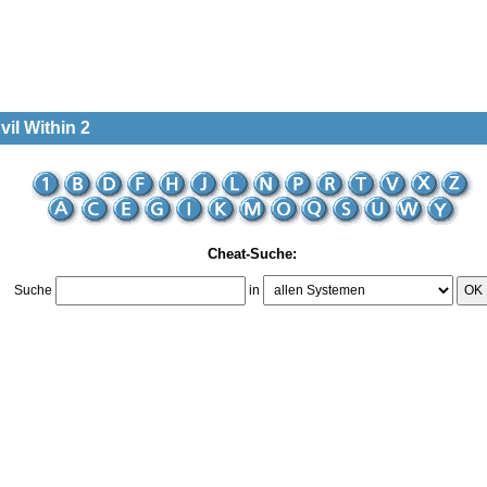
vil Within 2
Cheat-Suche:
Suche
in
OK