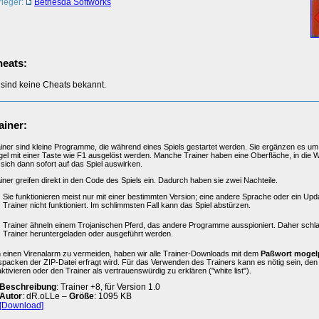
rleger:
Bethesda Softworks
eats:
 sind keine Cheats bekannt.
ainer:
iner sind kleine Programme, die während eines Spiels gestartet werden. Sie ergänzen es um 
el mit einer Taste wie F1 ausgelöst werden. Manche Trainer haben eine Oberfläche, in die 
 sich dann sofort auf das Spiel auswirken.
iner greifen direkt in den Code des Spiels ein. Dadurch haben sie zwei Nachteile.
Sie funktionieren meist nur mit einer bestimmten Version; eine andere Sprache oder ein Upd
Trainer nicht funktioniert. Im schlimmsten Fall kann das Spiel abstürzen.
Trainer ähneln einem Trojanischen Pferd, das andere Programme ausspioniert. Daher schl
Trainer heruntergeladen oder ausgeführt werden.
einen Virenalarm zu vermeiden, haben wir alle Trainer-Downloads mit dem
Paßwort mogel
packen der ZIP-Datei erfragt wird. Für das Verwenden des Trainers kann es nötig sein, de
ktivieren oder den Trainer als vertrauenswürdig zu erklären ("white list").
Beschreibung
: Trainer +8, für Version 1.0
Autor
: dR.oLLe –
Größe
: 1095 KB
[Download]