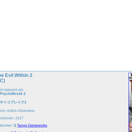
e Evil Within 2
PC)
ch bekannt als:
PsychoBreak 2
サイコブレイク2
nre: Action-Adventure
schienen: 2017
twickler:
Tango Gameworks