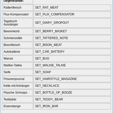
Gegenstände:
Rattenfleisch
SET_RAT_MEAT
Flux-Kompensator
SET_PLIX_COMPENSATOR
Tagebuch
SET_DIARY_DROPOUT
Aussteiger
Beerenkorb
SET_BERRY_BASKET
Schmierzettel
SET_TATTERED_NOTE
Bisonfleisch
SET_BISON_MEAT
Autobatterie
SET_CAR_BATTERY
Wanze
SET_BUG
Walkie-Talkie
SET_WALKIE_TALKIE
Seife
SET_SOAP
Frisurenjournal
SET_HAIRSTYLE_MAGAZINE
Kette mit Anhänger
SET_NECKLACE
Flasche Schnaps
SET_BOTTLE_OF_BOOZE
Teddybär
SET_TEDDY_BEAR
Eisenstange
SET_IRON_BAR