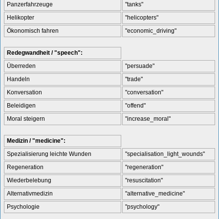
Panzerfahrzeuge
"tanks"
Helikopter
"helicopters"
Ökonomisch fahren
"economic_driving"
Redegwandheit / "speech":
Überreden
"persuade"
Handeln
"trade"
Konversation
"conversation"
Beleidigen
"offend"
Moral steigern
"increase_moral"
Medizin / "medicine":
Spezialisierung leichte Wunden
"specialisation_light_wounds"
Regeneration
"regeneration"
Wiederbelebung
"resuscitation"
Alternativmedizin
"alternative_medicine"
Psychologie
"psychology"