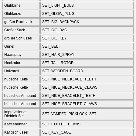
Glühbirne
SET_LIGHT_BULB
Glühkerze
SET_GLOW_PLUG
großer Rucksack
SET_BIG_BACKPACK
Großer Sack
SET_BIG_BAG
großer Schlüssel
SET_BIG_KEY
Gürtel
SET_BELT
Haarspray
SET_HAIR_SPRAY
Heckrotor
SET_TAIL_ROTOR
Holzbrett
SET_WOODEN_BOARD
hübsche Kette
SET_NICE_NECKLACE_TEETH
hübsche Kette
SET_NICE_NECKLACE_CLAWS
hübsches Armband
SET_NICE_BRACELET_TEETH
hübsches Armband
SET_NICE_BRACELET_CLAWS
improvisiertes
SET_VAMPED_PICKLOCK_SET
Dietrich-Set
Kaffeebohnen
SET_COFFEE_BEANS
Käfigschlüssel
SET_KEY_CAGE