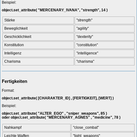
Beispiel:
object.set_attribute( "MERCENARY_IVANA", "strength", 14 )
Stärke
"strength"
Beweglichkeit
"agility"
Geschicklichkeit
"dexterity"
Konstitution
"constitution"
Intelligenz
"intelligence"
Charisma
"charisma"
Fertigkeiten
Format:
object.set_attribute( [CHARAKTER_ID] , [FERTIGKEIT], [WERT] )
Beispiel:
object.set_attribute( "ALTER_EGO" , "sniper_weapons", 85 )
oder object.set_attribute( "MERCENARY_AGNES" , "medicine", 78 )
Nahkampf
"close_combat"
Leichte Waffen
"light_weapons"