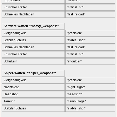
Kopfschuss
"headshot"
Kritischer Treffer
"critical_hit"
Schnelles Nachladen
"fast_reload"
Schwere Waffen / "heavy_weapons":
Zielgenauigkeit
"precision"
Stabiler Schuss
"stable_shot"
Schnelles Nachladen
"fast_reload"
Kritischer Treffer
"critical_hit"
Schultern
"shoulder"
Sniper-Waffen / "sniper_weapons":
Zielgenauigkeit
"precision"
Nachtsicht
"night_sight"
Headshot
"headshot"
Tarnung
"camouflage"
Stabiler Schuss
"stable_shot"