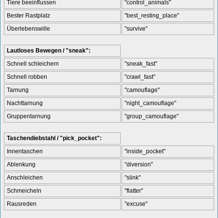
Tiere beeinflussen
"control_animals"
Bester Rastplatz
"best_resting_place"
Überlebenswille
"survive"
Lautloses Bewegen / "sneak":
Schnell schleichern
"sneak_fast"
Schnell robben
"crawl_fast"
Tarnung
"camouflage"
Nachttarnung
"night_camouflage"
Gruppentarnung
"group_camouflage"
Taschendiebstahl / "pick_pocket":
Innentaschen
"inside_pocket"
Ablenkung
"diversion"
Anschleichen
"slink"
Schmeicheln
"flatter"
Rausreden
"excuse"