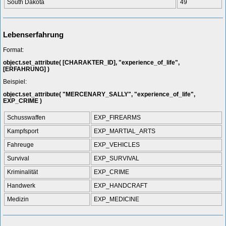
South Dakota
49
Lebenserfahrung
Format:
object.set_attribute( [CHARAKTER_ID], "experience_of_life",
[ERFAHRUNG] )
Beispiel:
object.set_attribute( "MERCENARY_SALLY", "experience_of_life",
EXP_CRIME )
Schusswaffen
EXP_FIREARMS
Kampfsport
EXP_MARTIAL_ARTS
Fahreuge
EXP_VEHICLES
Survival
EXP_SURVIVAL
Kriminalität
EXP_CRIME
Handwerk
EXP_HANDCRAFT
Medizin
EXP_MEDICINE