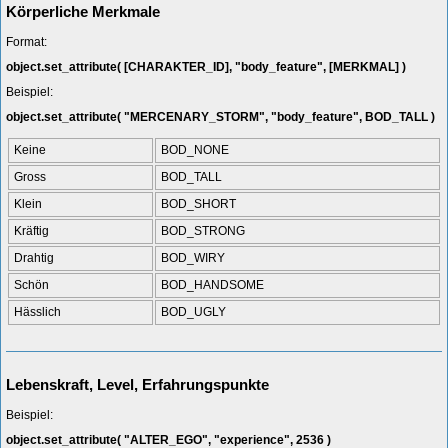
Körperliche Merkmale
Format:
object.set_attribute( [CHARAKTER_ID], "body_feature", [MERKMAL] )
Beispiel:
object.set_attribute( "MERCENARY_STORM", "body_feature", BOD_TALL )
Keine
BOD_NONE
Gross
BOD_TALL
Klein
BOD_SHORT
Kräftig
BOD_STRONG
Drahtig
BOD_WIRY
Schön
BOD_HANDSOME
Hässlich
BOD_UGLY
Lebenskraft, Level, Erfahrungspunkte
Beispiel:
object.set_attribute( "ALTER_EGO", "experience", 2536 )