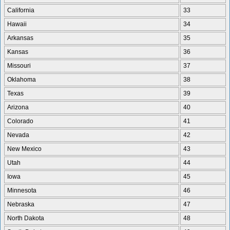
California
33
Hawaii
34
Arkansas
35
Kansas
36
Missouri
37
Oklahoma
38
Texas
39
Arizona
40
Colorado
41
Nevada
42
New Mexico
43
Utah
44
Iowa
45
Minnesota
46
Nebraska
47
North Dakota
48