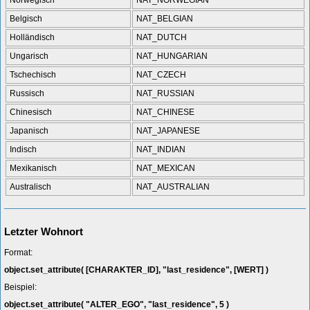
Norwegisch
NAT_NORWEGIAN
Belgisch
NAT_BELGIAN
Holländisch
NAT_DUTCH
Ungarisch
NAT_HUNGARIAN
Tschechisch
NAT_CZECH
Russisch
NAT_RUSSIAN
Chinesisch
NAT_CHINESE
Japanisch
NAT_JAPANESE
Indisch
NAT_INDIAN
Mexikanisch
NAT_MEXICAN
Australisch
NAT_AUSTRALIAN
Letzter Wohnort
Format:
object.set_attribute( [CHARAKTER_ID], "last_residence", [WERT] )
Beispiel:
object.set_attribute( "ALTER_EGO", "last_residence", 5 )