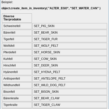
Beispiel:
object.create_item_in_inventory( "ALTER_EGO", "SET_WATER_CAN" )
Diverse
Tierprodukte
Schweinefell
SET_PIG_SKIN
Bärenfell
SET_BEAR_SKIN
Tigerfell
SET_TIGER_FUR
Wolfsfell
SET_WOLF_PELT
Pferdefell
SET_HORSE_SKIN
Kuhfell
SET_COW_SKIN
Hirschfell
SET_DEER_SKIN
Hyänenfell
SET_HYENA_PELT
Antilopenfell
SET_ANTELOPE_PELT
Wildhundfell
SET_WILD_DOG_PELT
Bisonfell
SET_BISON_SKIN
Bärenkralle
SET_BEAR_CLAW
Tigerkralle
SET_TIGER_CLAW