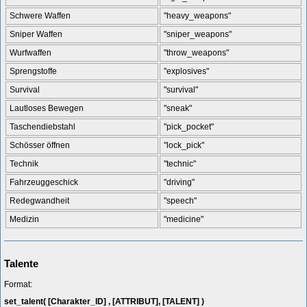
Schwere Waffen
"heavy_weapons"
Sniper Waffen
"sniper_weapons"
Wurfwaffen
"throw_weapons"
Sprengstoffe
"explosives"
Survival
"survival"
Lautloses Bewegen
"sneak"
Taschendiebstahl
"pick_pocket"
Schösser öffnen
"lock_pick"
Technik
"technic"
Fahrzeuggeschick
"driving"
Redegwandheit
"speech"
Medizin
"medicine"
Talente
Format:
set_talent( [Charakter_ID] , [ATTRIBUT], [TALENT] )