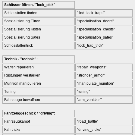
Schösser öffnen / "lock_pick":
Schlossfallen finden
"find_lock_traps"
Spezialisierung Türen
"specialisation_doors"
Spezialisierung Kisten
"specialisation_chests"
Spezialisierung Safes
"specialisation_safes"
Schlossfallentrick
"lock_trap_trick"
Technik / "technic":
Waffen reparieren
"repair_weapons"
Rüstungen verstärken
"stronger_armor"
Munition manipulieren
"manipulate_munition"
Tuning
"tuning"
Fahrzeuge bewaffnen
"arm_vehicles"
Fahrzeuggeschick / "driving":
Fahrzeugkampf
"road_battle"
Fahrtricks
"driving_tricks"