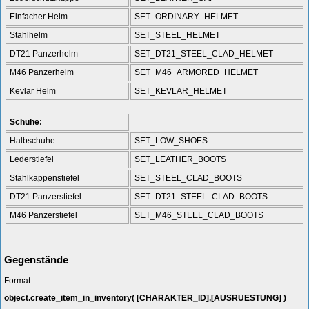
Einfacher Helm
SET_ORDINARY_HELMET
Stahlhelm
SET_STEEL_HELMET
DT21 Panzerhelm
SET_DT21_STEEL_CLAD_HELMET
M46 Panzerhelm
SET_M46_ARMORED_HELMET
Kevlar Helm
SET_KEVLAR_HELMET
Schuhe:
Halbschuhe
SET_LOW_SHOES
Lederstiefel
SET_LEATHER_BOOTS
Stahlkappenstiefel
SET_STEEL_CLAD_BOOTS
DT21 Panzerstiefel
SET_DT21_STEEL_CLAD_BOOTS
M46 Panzerstiefel
SET_M46_STEEL_CLAD_BOOTS
Gegenstände
Format:
object.create_item_in_inventory( [CHARAKTER_ID],[AUSRUESTUNG] )