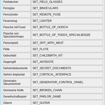
Feldstecher
SET_FIELD_GLASSES
Fernglas
SET_BINOCULARS
Fernzünder
SET_REMOTE_FUSE
Feuerzeug
SET_LIGHTER
Flasche mit Fusel
SET_BOTTLE_OF_HOOCH
Flasche von
SET_BOTTLE_OF_TODDS_SPECIALBOOZE
Spezialschnaps
Fleischpieß
SET_SPIT_WITH_MEAT
Flöte
SET_FLUTE
Geburtskit
SET_CHILDBIRTH_KIT
Gegengift
SET_ANTIDOTE
Geheimdokumente
SET_SECRET_DOCUMENTS
Gehirn-Implantat
SET_CORTICAL_INTERFACE
Generator-
SET_GENERATOR_CONTROL_PANEL
Steuereinheit
Gerissene Kette
SET_BROKEN_CHAIN
Gesellschaftsspiel
SET_PARLOR_GAME
Gitarre
SET_GUITAR