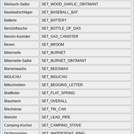
Bärlauch-Salbe
SET_WOOD_GARLIC_OINTMANT
Baseballschläger
SET_BASEBALL_BAT
Batterie
SET_BATTERY
Benzinflasche
SET_BOTTLE_OF_GAS
Benzin-Kanister
SET_GAS_CANISTER
Besen
SET_BROOM
Bibernelle
SET_BURNET
Bibernelle-Salbe
SET_BURNET_OINTMANT
Bienenwachs
SET_BEESWAX
BIGUCHU
SET_BIGUCHU
Bittschreiben
SET_BEGGING_LETTER
Blattfeder
SET_FLAT_SPRING
Blaumann
SET_OVERALL
Blechdose
SET_TIN_CAN
Bleirohr
SET_LEAD_PIPE
Camping-Kocher
SET_CAMPING_STOVE
Dichtungsring
SET_WATERTIGHT_RING