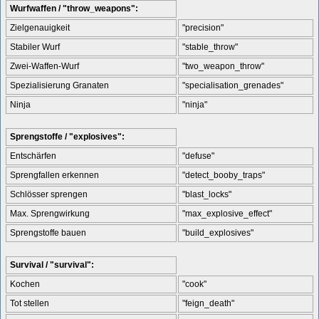
Wurfwaffen / "throw_weapons":
Zielgenauigkeit
"precision"
Stabiler Wurf
"stable_throw"
Zwei-Waffen-Wurf
"two_weapon_throw"
Spezialisierung Granaten
"specialisation_grenades"
Ninja
"ninja"
Sprengstoffe / "explosives":
Entschärfen
"defuse"
Sprengfallen erkennen
"detect_booby_traps"
Schlösser sprengen
"blast_locks"
Max. Sprengwirkung
"max_explosive_effect"
Sprengstoffe bauen
"build_explosives"
Survival / "survival":
Kochen
"cook"
Tot stellen
"feign_death"