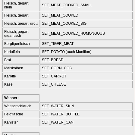
Fleisch, gegart,
SET_MEAT_COOKED_SMALL
klein
Fleisch, gegart
SET_MEAT_COOKED
Fleisch, gegart, groß
SET_MEAT_COOKED_BIG
Fleisch, gegart,
SET_MEAT_COOKED_HUMONGOUS
gigantisch
Bergtigerfleisch
SET_TIGER_MEAT
Kartoffeln
SET_POTATO (auch Munition)
Brot
SET_BREAD
Maiskolben
SET_CORN_COB
Karotte
SET_CARROT
Käse
SET_CHEESE
Wasser:
Wasserschlauch
SET_WATER_SKIN
Feldflasche
SET_WATER_BOTTLE
Kanister
SET_WATER_CAN