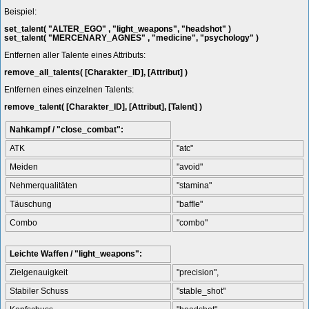
Beispiel:
set_talent( "ALTER_EGO" , "light_weapons", "headshot" )
set_talent( "MERCENARY_AGNES" , "medicine", "psychology" )
Entfernen aller Talente eines Attributs:
remove_all_talents( [Charakter_ID], [Attribut] )
Entfernen eines einzelnen Talents:
remove_talent( [Charakter_ID], [Attribut], [Talent] )
Nahkampf / "close_combat":
ATK
"atc"
Meiden
"avoid"
Nehmerqualitäten
"stamina"
Täuschung
"baffle"
Combo
"combo"
Leichte Waffen / "light_weapons":
Zielgenauigkeit
"precision",
Stabiler Schuss
"stable_shot"