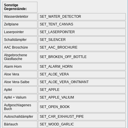
Sonstige
Gegenstände:
Wasserdetektor
SET_WATER_DETECTOR
Zeltplane
SET_TENT_CANVAS
Laserpointer
SET_LASERPOINTER
Schalldämpfer
SET_SILENCER
AAC Broschüre
SET_AAC_BROCHURE
Abgebrochene
SET_BROKEN_OFF_BOTTLE
Glasflasche
Alarm Horn
SET_ALARM_HORN
Aloe Vera
SET_ALOE_VERA
Aloe Vera-Salbe
SET_ALOE_VERA_OINTMANT
Apfel
SET_APPLE
Apfel + Valium
SET_APPLE_VALIUM
Aufgeschlagenes
SET_OPEN_BOOK
Buch
Autoschalldämpfer
SET_CAR_EXHAUST_PIPE
Bärlauch
SET_WOOD_GARLIC