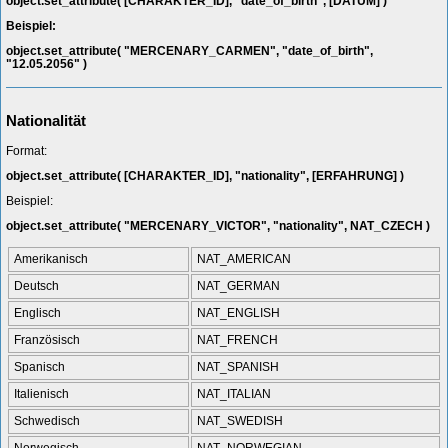
object.set_attribute( [CHARAKTER_ID], "date_of_birth", [DATUM] )
Beispiel:
object.set_attribute( "MERCENARY_CARMEN", "date_of_birth",
"12.05.2056" )
Nationalität
Format:
object.set_attribute( [CHARAKTER_ID], "nationality", [ERFAHRUNG] )
Beispiel:
object.set_attribute( "MERCENARY_VICTOR", "nationality", NAT_CZECH )
Amerikanisch
NAT_AMERICAN
Deutsch
NAT_GERMAN
Englisch
NAT_ENGLISH
Französisch
NAT_FRENCH
Spanisch
NAT_SPANISH
Italienisch
NAT_ITALIAN
Schwedisch
NAT_SWEDISH