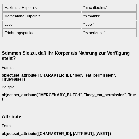
Maximale Hitpoints
"maxhitpoints"
Momentane Hitpoints
"hitpoints"
Level
"level"
Erfahrungspunkte
"experience"
Stimmen Sie zu, daß Ihr Körper als Nahrung zur Verfügung
steht?
Format:
object.set_attribute( [CHARAKTER_ID], "body_eat_permission",
[True/False] )
Beispiel:
object.set_attribute( "MERCENARY_BUTCH", "body_eat_permission", True
)
Attribute
Format:
object.set_attribute( [CHARAKTER_ID], [ATTRIBUT], [WERT] )