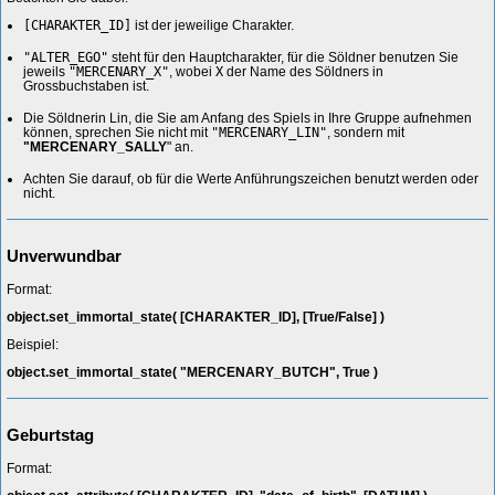
[CHARAKTER_ID]
ist der jeweilige Charakter.
"ALTER_EGO"
steht für den Hauptcharakter, für die Söldner benutzen Sie
jeweils
"MERCENARY_X"
, wobei
X
der Name des Söldners in
Grossbuchstaben ist.
Die Söldnerin Lin, die Sie am Anfang des Spiels in Ihre Gruppe aufnehmen
können, sprechen Sie nicht mit
"MERCENARY_LIN"
, sondern mit
"MERCENARY_SALLY
" an.
Achten Sie darauf, ob für die Werte Anführungszeichen benutzt werden oder
nicht.
Unverwundbar
Format:
object.set_immortal_state( [CHARAKTER_ID], [True/False] )
Beispiel:
object.set_immortal_state( "MERCENARY_BUTCH", True )
Geburtstag
Format: