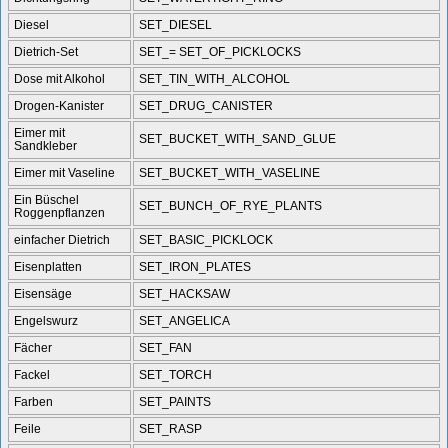
Diesel
SET_DIESEL
Dietrich-Set
SET_= SET_OF_PICKLOCKS
Dose mit Alkohol
SET_TIN_WITH_ALCOHOL
Drogen-Kanister
SET_DRUG_CANISTER
Eimer mit
SET_BUCKET_WITH_SAND_GLUE
Sandkleber
Eimer mit Vaseline
SET_BUCKET_WITH_VASELINE
Ein Büschel
SET_BUNCH_OF_RYE_PLANTS
Roggenpflanzen
einfacher Dietrich
SET_BASIC_PICKLOCK
Eisenplatten
SET_IRON_PLATES
Eisensäge
SET_HACKSAW
Engelswurz
SET_ANGELICA
Fächer
SET_FAN
Fackel
SET_TORCH
Farben
SET_PAINTS
Feile
SET_RASP