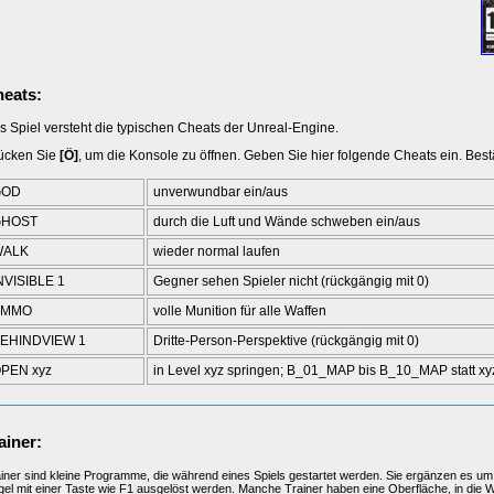
eats:
s Spiel versteht die typischen Cheats der Unreal-Engine.
ücken Sie
[Ö]
, um die Konsole zu öffnen. Geben Sie hier folgende Cheats ein. Bestät
GOD
unverwundbar ein/aus
GHOST
durch die Luft und Wände schweben ein/aus
WALK
wieder normal laufen
NVISIBLE 1
Gegner sehen Spieler nicht (rückgängig mit 0)
AMMO
volle Munition für alle Waffen
EHINDVIEW 1
Dritte-Person-Perspektive (rückgängig mit 0)
PEN xyz
in Level xyz springen; B_01_MAP bis B_10_MAP statt xy
ainer:
iner sind kleine Programme, die während eines Spiels gestartet werden. Sie ergänzen es um 
el mit einer Taste wie F1 ausgelöst werden. Manche Trainer haben eine Oberfläche, in die 