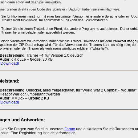
 sich dann sofort auf das Spiel auswirken.
iner greifen direkt in den Code des Spiels ein. Dadurch haben sie zwei Nachteile.
Sie funktionieren meist nur mit einer bestimmten Version; eine andere Sprache oder ein Upd
Trainer nicht funktioniert. Im schlimmsten Fall kann das Spiel abstürzen.
Trainer ähneln einem Trojanischen Pferd, das andere Programme ausspioniert. Daher schl
Trainer heruntergeladen oder ausgeführt werden.
einen Virenalarm zu vermeiden, haben wir alle Trainer-Downloads mit dem
Paßwort mogel
packen der ZIP-Datei erfragt wird. Für das Verwenden des Trainers kann es nötig sein, de
ktivieren oder den Trainer als vertrauenswürdig zu erklären ("white list").
Beschreibung
: Trainer +4, für Version 1.0 deutsch
Autor
: dR.oLLe –
Größe
: 30 KB
[Download]
ielstand:
Beschreibung
: Unlocker, alles freigeschaltet, für "World War 2 Combat - Iwo Jima"
Heat of War ggf. umbenannt werden
Autor
: MMDox –
Größe
: 2 KB
[Download]
agen und Antworten:
ellen Sie Fragen zum Spiel in unserem
Forum
und diskutieren Sie mit Tausenden 
site. Eine Registrierung ist nicht erforderlich.