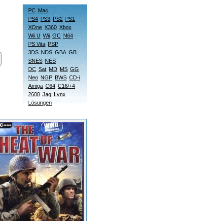
PC
Mac
PS4
PS3
PS2
PS1
XOne
X360
Xbox
Wii U
Wii
GC
N64
PS Vita
PSP
3DS
NDS
GBA
GB
SNES
NES
DC
Sat
MD
MS
GG
Neo
NGP
BWS
CD-i
Amiga
C64
C16/+4
2600
Jag
Lynx
Lösungen