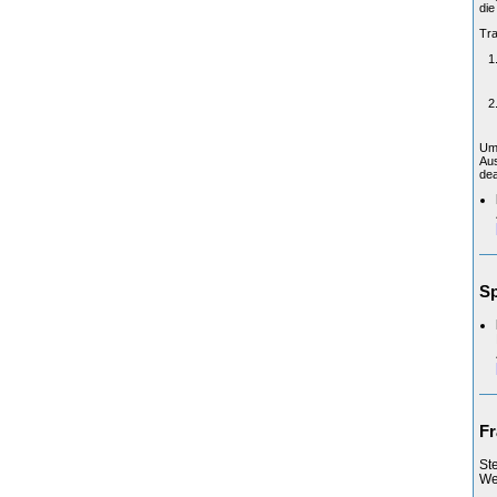
die
Tra
Um 
Aus
dea
Sp
Fr
St
Web