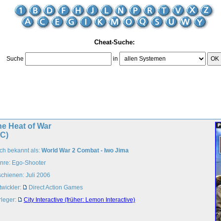
Cheat-Suche:
Suche
in
OK
e Heat of War
PC)
ch bekannt als:
World War 2 Combat - Iwo Jima
nre: Ego-Shooter
schienen: Juli 2006
twickler:
Direct Action Games
rleger:
City Interactive (früher: Lemon Interactive)