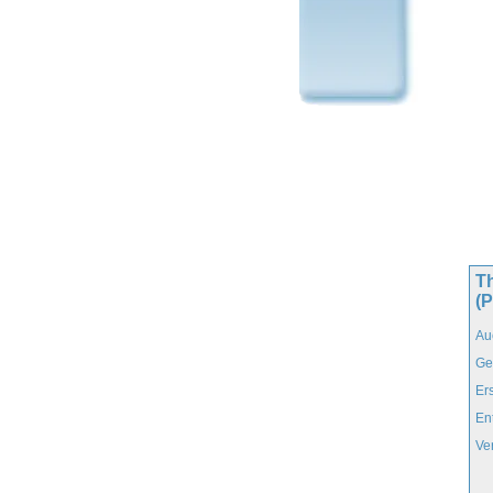
Th
(
Au
Ge
Er
En
Ve