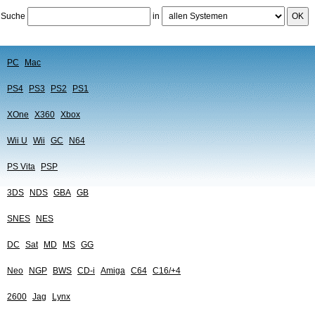
Suche
in
OK
PC
Mac
PS4
PS3
PS2
PS1
XOne
X360
Xbox
Wii U
Wii
GC
N64
PS Vita
PSP
3DS
NDS
GBA
GB
SNES
NES
DC
Sat
MD
MS
GG
Neo
NGP
BWS
CD-i
Amiga
C64
C16/+4
2600
Jag
Lynx