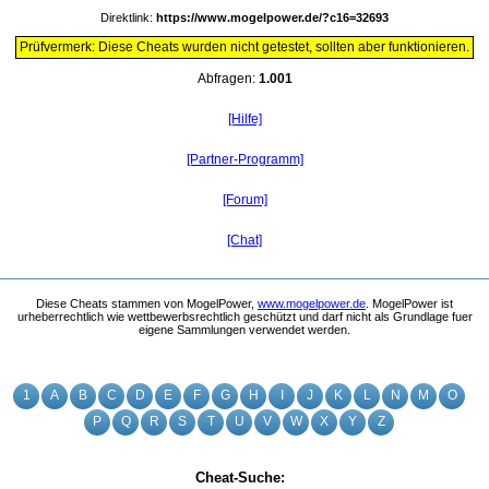
Direktlink:
https://www.mogelpower.de/?c16=32693
Prüfvermerk: Diese Cheats wurden nicht getestet, sollten aber funktionieren.
Abfragen:
1.001
[Hilfe]
[Partner-Programm]
[Forum]
[Chat]
Diese Cheats stammen von MogelPower,
www.mogelpower.de
. MogelPower ist
urheberrechtlich wie wettbewerbsrechtlich geschützt und darf nicht als Grundlage fuer
eigene Sammlungen verwendet werden.
1
A
B
C
D
E
F
G
H
I
J
K
L
N
M
O
P
Q
R
S
T
U
V
W
X
Y
Z
Cheat-Suche: