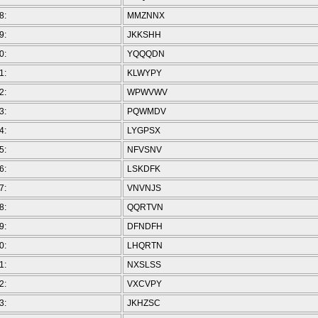
8:
MMZNNX
9:
JKKSHH
0:
YQQQDN
1:
KLWYPY
2:
WPWVWV
3:
PQWMDV
4:
LYGPSX
5:
NFVSNV
6:
LSKDFK
7:
VNVNJS
8:
QQRTVN
9:
DFNDFH
0:
LHQRTN
1:
NXSLSS
2:
VXCVPY
3:
JKHZSC