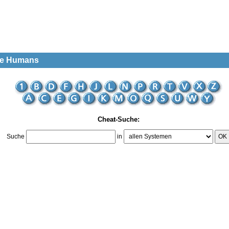
he Humans
Cheat-Suche:
Suche
in
OK