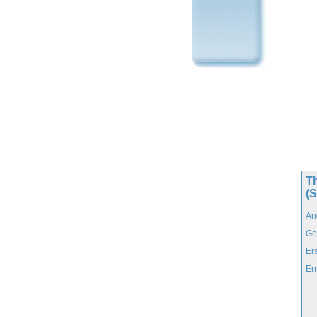
T
(
An
Ge
Er
En