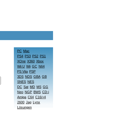
PC
Mac
PS4
PS3
PS2
PS1
XOne
X360
Xbox
Wii U
Wii
GC
N64
PS Vita
PSP
3DS
NDS
GBA
GB
SNES
NES
DC
Sat
MD
MS
GG
Neo
NGP
BWS
CD-i
Amiga
C64
C16/+4
2600
Jag
Lynx
Lösungen