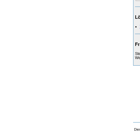
L
Fr
St
Web
Die