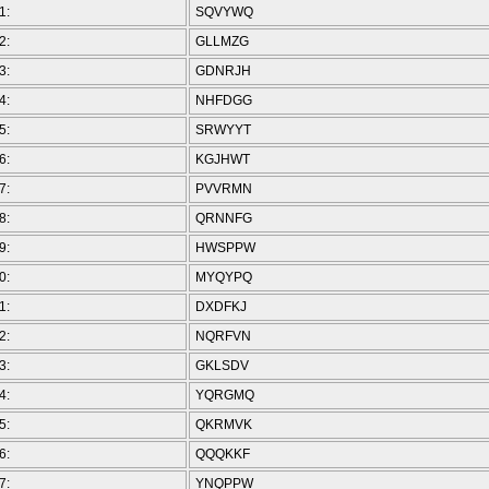
1:
SQVYWQ
2:
GLLMZG
3:
GDNRJH
4:
NHFDGG
5:
SRWYYT
6:
KGJHWT
7:
PVVRMN
8:
QRNNFG
9:
HWSPPW
0:
MYQYPQ
1:
DXDFKJ
2:
NQRFVN
3:
GKLSDV
4:
YQRGMQ
5:
QKRMVK
6:
QQQKKF
7:
YNQPPW