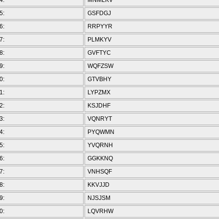
4:
MNMLKV
5:
GSFDGJ
6:
RRPYYR
7:
PLMKYV
8:
GVFTYC
9:
WQFZSW
0:
GTVBHY
1:
LYPZMX
2:
KSJDHF
3:
VQNRYT
4:
PYQWMN
5:
YVQRNH
6:
GGKKNQ
7:
VNHSQF
8:
KKVJJD
9:
NJSJSM
0:
LQVRHW