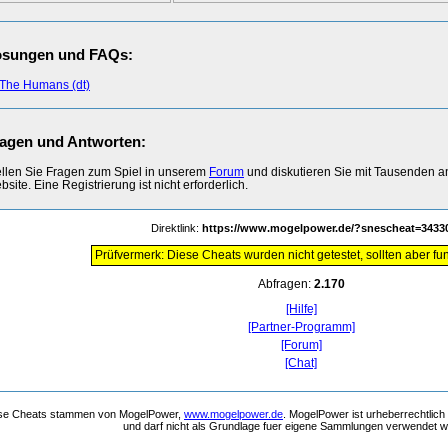
ösungen und FAQs:
The Humans (dt)
agen und Antworten:
ellen Sie Fragen zum Spiel in unserem
Forum
und diskutieren Sie mit Tausenden 
site. Eine Registrierung ist nicht erforderlich.
Direktlink:
https://www.mogelpower.de/?snescheat=3433
Prüfvermerk: Diese Cheats wurden nicht getestet, sollten aber fun
Abfragen:
2.170
[Hilfe]
[Partner-Programm]
[Forum]
[Chat]
se Cheats stammen von MogelPower,
www.mogelpower.de
. MogelPower ist urheberrechtlich
und darf nicht als Grundlage fuer eigene Sammlungen verwendet 