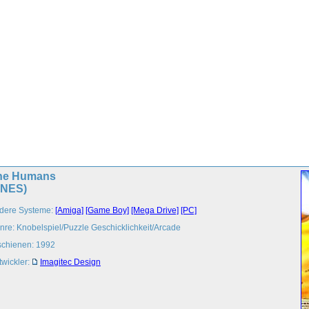
he Humans
SNES)
dere Systeme:
[Amiga]
[Game Boy]
[Mega Drive]
[PC]
nre: Knobelspiel/Puzzle Geschicklichkeit/Arcade
schienen: 1992
twickler:
Imagitec Design