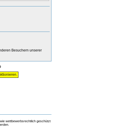
anderen Besuchern unserer
0
ktionieren.
 wie wettbewerbsrechtlich geschützt
werden.