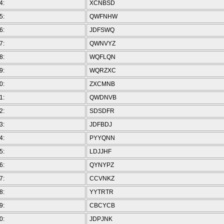
4:
XCNBSD
5:
QWFNHW
6:
JDFSWQ
7:
QWNVYZ
8:
WQFLQN
9:
WQRZXC
0:
ZXCMNB
1:
QWDNVB
2:
SDSDFR
3:
JDFBDJ
4:
PYYQNN
5:
LDJJHF
6:
QYNYPZ
7:
CCVNKZ
8:
YYTRTR
9:
CBCYCB
0:
JDPJNK