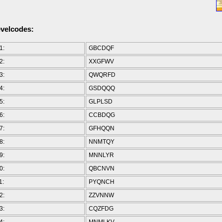
velcodes:
1:
GBCDQF
2:
XXGFWV
3:
QWQRFD
4:
GSDQQQ
5:
GLPLSD
6:
CCBDQG
7:
GFHQQN
8:
NNMTQY
9:
MNNLYR
0:
QBCNVN
1:
PYQNCH
2:
ZZVNNW
3:
CQZFDG