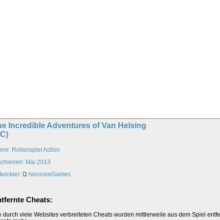
e Incredible Adventures of Van Helsing
PC)
nre: Rollenspiel Action
schienen: Mai 2013
twickler:
NeocoreGames
tfernte Cheats:
e durch viele Websites verbreiteten Cheats wurden mittlerweile aus dem Spiel entfer