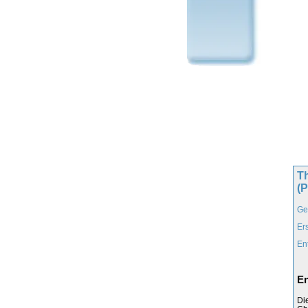
Th
(
Ge
Er
En
En
Di