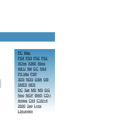
PC
Mac
PS4
PS3
PS2
PS1
XOne
X360
Xbox
Wii U
Wii
GC
N64
PS Vita
PSP
3DS
NDS
GBA
GB
SNES
NES
DC
Sat
MD
MS
GG
Neo
NGP
BWS
CD-i
Amiga
C64
C16/+4
2600
Jag
Lynx
Lösungen