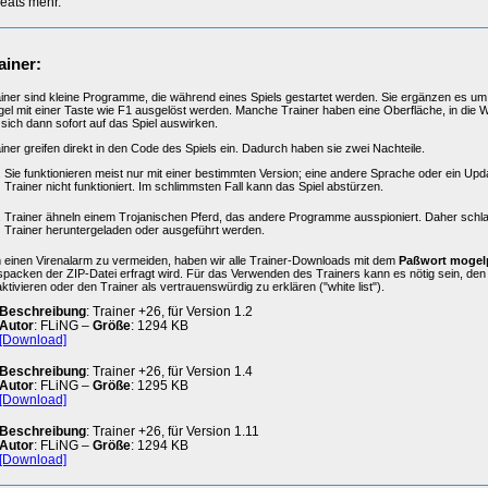
eats mehr.
ainer:
iner sind kleine Programme, die während eines Spiels gestartet werden. Sie ergänzen es um 
el mit einer Taste wie F1 ausgelöst werden. Manche Trainer haben eine Oberfläche, in die 
 sich dann sofort auf das Spiel auswirken.
iner greifen direkt in den Code des Spiels ein. Dadurch haben sie zwei Nachteile.
Sie funktionieren meist nur mit einer bestimmten Version; eine andere Sprache oder ein Upd
Trainer nicht funktioniert. Im schlimmsten Fall kann das Spiel abstürzen.
Trainer ähneln einem Trojanischen Pferd, das andere Programme ausspioniert. Daher schl
Trainer heruntergeladen oder ausgeführt werden.
einen Virenalarm zu vermeiden, haben wir alle Trainer-Downloads mit dem
Paßwort mogel
packen der ZIP-Datei erfragt wird. Für das Verwenden des Trainers kann es nötig sein, de
ktivieren oder den Trainer als vertrauenswürdig zu erklären ("white list").
Beschreibung
: Trainer +26, für Version 1.2
Autor
: FLiNG –
Größe
: 1294 KB
[Download]
Beschreibung
: Trainer +26, für Version 1.4
Autor
: FLiNG –
Größe
: 1295 KB
[Download]
Beschreibung
: Trainer +26, für Version 1.11
Autor
: FLiNG –
Größe
: 1294 KB
[Download]