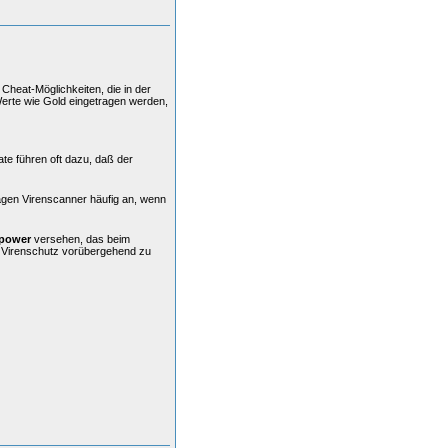
Cheat-Möglichkeiten, die in der
Werte wie Gold eingetragen werden,
ate führen oft dazu, daß der
agen Virenscanner häufig an, wenn
power
versehen, das beim
n Virenschutz vorübergehend zu