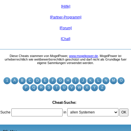
[Hilfe]
[Partner-Programm]
[Forum]
[Chat]
Diese Cheats stammen von MogelPower,
www.mogelpower.de
. MogelPower ist
urheberrechtlich wie wettbewerbsrechtlich geschützt und darf nicht als Grundlage fuer
eigene Sammlungen verwendet werden.
1
A
B
C
D
E
F
G
H
I
J
K
L
N
M
O
P
Q
R
S
T
U
V
W
X
Y
Z
Cheat-Suche:
Suche
in
OK