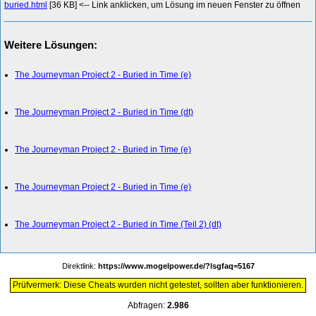
buried.html
[36 KB] <-- Link anklicken, um Lösung im neuen Fenster zu öffnen
Weitere Lösungen:
The Journeyman Project 2 - Buried in Time (e)
The Journeyman Project 2 - Buried in Time (dt)
The Journeyman Project 2 - Buried in Time (e)
The Journeyman Project 2 - Buried in Time (e)
The Journeyman Project 2 - Buried in Time (Teil 2) (dt)
Direktlink:
https://www.mogelpower.de/?lsgfaq=5167
Prüfvermerk: Diese Cheats wurden nicht getestet, sollten aber funktionieren.
Abfragen:
2.986