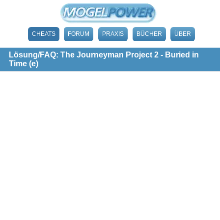
CHEATS
FORUM
PRAXIS
BÜCHER
ÜBER
Lösung/FAQ: The Journeyman Project 2 - Buried in
Time (e)