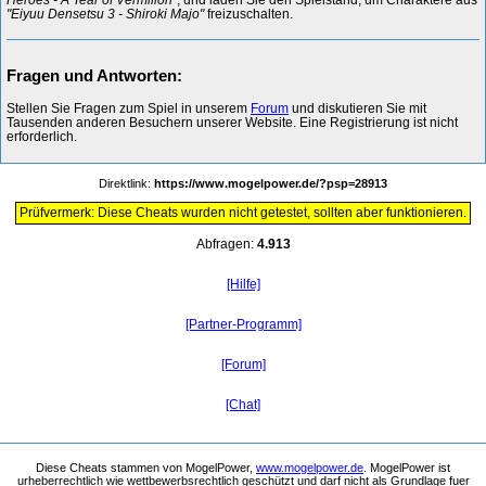
"Eiyuu Densetsu 3 - Shiroki Majo"
freizuschalten.
Fragen und Antworten:
Stellen Sie Fragen zum Spiel in unserem
Forum
und diskutieren Sie mit
Tausenden anderen Besuchern unserer Website. Eine Registrierung ist nicht
erforderlich.
Direktlink:
https://www.mogelpower.de/?psp=28913
Prüfvermerk: Diese Cheats wurden nicht getestet, sollten aber funktionieren.
Abfragen:
4.913
[Hilfe]
[Partner-Programm]
[Forum]
[Chat]
Diese Cheats stammen von MogelPower,
www.mogelpower.de
. MogelPower ist
urheberrechtlich wie wettbewerbsrechtlich geschützt und darf nicht als Grundlage fuer