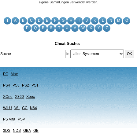
eigene Sammlungen verwendet werden.
1
A
B
C
D
E
F
G
H
I
J
K
L
N
M
O
P
Q
R
S
T
U
V
W
X
Y
Z
Cheat-Suche:
Suche
in
OK
PC
Mac
PS4
PS3
PS2
PS1
XOne
X360
Xbox
Wii U
Wii
GC
N64
PS Vita
PSP
3DS
NDS
GBA
GB