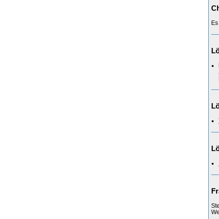
Ch
Es
L
L
Lö
Fr
St
Web