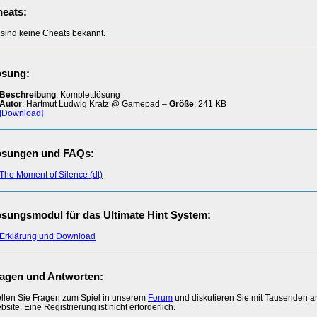
eats:
 sind keine Cheats bekannt.
ösung:
Beschreibung
: Komplettlösung
Autor
: Hartmut Ludwig Kratz @ Gamepad –
Größe
: 241 KB
[Download]
ösungen und FAQs:
The Moment of Silence (dt)
sungsmodul für das Ultimate Hint System:
Erklärung und Download
agen und Antworten:
ellen Sie Fragen zum Spiel in unserem
Forum
und diskutieren Sie mit Tausenden 
site. Eine Registrierung ist nicht erforderlich.