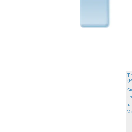
T
(
Ge
Er
En
Ve