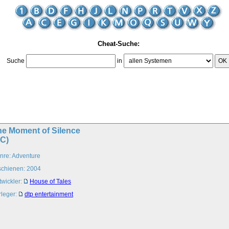
Cheat-Suche:
Suche
in
OK
he Moment of Silence
PC)
nre: Adventure
schienen: 2004
twickler:
House of Tales
rleger:
dtp entertainment