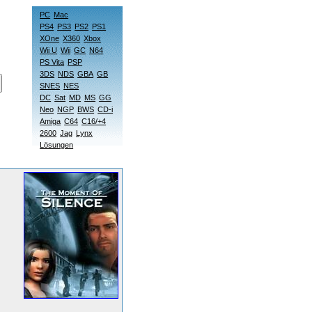
PC
Mac
PS4
PS3
PS2
PS1
XOne
X360
Xbox
Wii U
Wii
GC
N64
PS Vita
PSP
3DS
NDS
GBA
GB
SNES
NES
DC
Sat
MD
MS
GG
Neo
NGP
BWS
CD-i
Amiga
C64
C16/+4
2600
Jag
Lynx
Lösungen