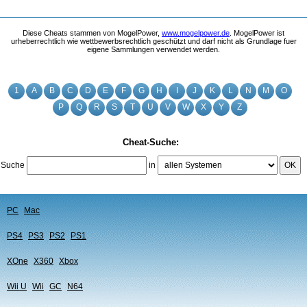
Diese Cheats stammen von MogelPower,
www.mogelpower.de
. MogelPower ist
urheberrechtlich wie wettbewerbsrechtlich geschützt und darf nicht als Grundlage fuer
eigene Sammlungen verwendet werden.
1
A
B
C
D
E
F
G
H
I
J
K
L
N
M
O
P
Q
R
S
T
U
V
W
X
Y
Z
Cheat-Suche:
Suche
in
OK
PC
Mac
PS4
PS3
PS2
PS1
XOne
X360
Xbox
Wii U
Wii
GC
N64