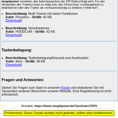
mogelpower
versehen, das beim Auspacken der ZIP-Datei erfragt wird. Für das
Verwenden des Trainers kann es nötig sein, den Virenschutz vorübergehend zu
deaktivieren oder den Trainer als vertrauenswürdig zu erklären ("white list").
Beschreibung
: Multi-Trainer mit vielen Funktionen
Autor
: Pizzadox –
Größe
: 45 KB
[Download]
Beschreibung
: Verschiedenes
Autor
: HOODLUM –
Größe
: 42 KB
[Download]
Tastenbelegung:
Beschreibung
: Tastenbelegung/Keycard zum Ausdrucken
Autor
: Bani –
Größe
: 38 KB
[Download]
Fragen und Antworten:
Stellen Sie Fragen zum Spiel in unserem
Forum
und diskutieren Sie mit
Tausenden anderen Besuchern unserer Website. Eine Registrierung ist nicht
erforderlich.
Direktlink:
https://www.mogelpower.de/?pccheat=27870
Prüfvermerk: Diese Cheats wurden nicht getestet, sollten aber funktionieren.