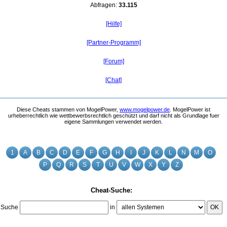
Abfragen:
33.115
[Hilfe]
[Partner-Programm]
[Forum]
[Chat]
Diese Cheats stammen von MogelPower,
www.mogelpower.de
. MogelPower ist
urheberrechtlich wie wettbewerbsrechtlich geschützt und darf nicht als Grundlage fuer
eigene Sammlungen verwendet werden.
1
A
B
C
D
E
F
G
H
I
J
K
L
N
M
O
P
Q
R
S
T
U
V
W
X
Y
Z
Cheat-Suche:
Suche
in
OK