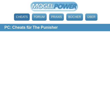
CHEATS
FORUM
PRAXIS
BÜCHER
ÜBER
PC: Cheats für The Punisher