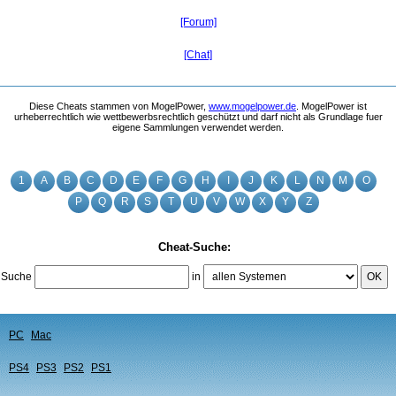
[Forum]
[Chat]
Diese Cheats stammen von MogelPower,
www.mogelpower.de
. MogelPower ist
urheberrechtlich wie wettbewerbsrechtlich geschützt und darf nicht als Grundlage fuer
eigene Sammlungen verwendet werden.
1
A
B
C
D
E
F
G
H
I
J
K
L
N
M
O
P
Q
R
S
T
U
V
W
X
Y
Z
Cheat-Suche:
Suche
in
OK
PC
Mac
PS4
PS3
PS2
PS1