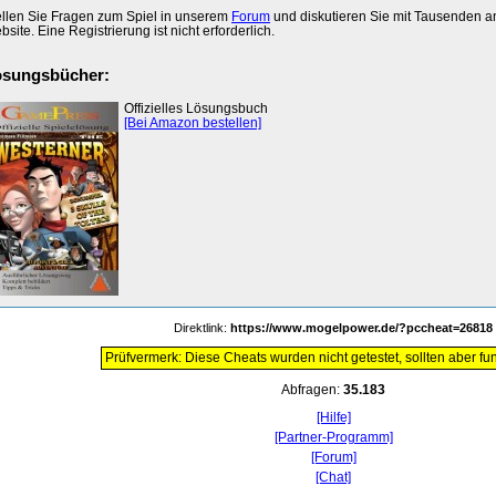
ellen Sie Fragen zum Spiel in unserem
Forum
und diskutieren Sie mit Tausenden 
site. Eine Registrierung ist nicht erforderlich.
ösungsbücher:
Offizielles Lösungsbuch
[Bei Amazon bestellen]
Direktlink:
https://www.mogelpower.de/?pccheat=26818
Prüfvermerk: Diese Cheats wurden nicht getestet, sollten aber fun
Abfragen:
35.183
[Hilfe]
[Partner-Programm]
[Forum]
[Chat]