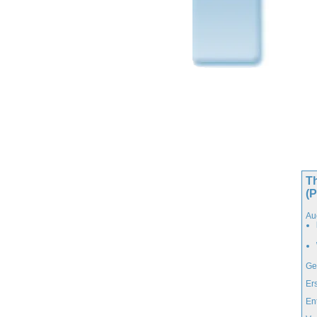
T
(
Au
Ge
Er
En