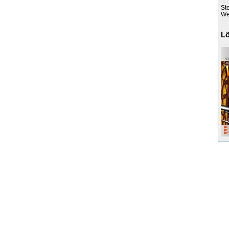
St
Web
L