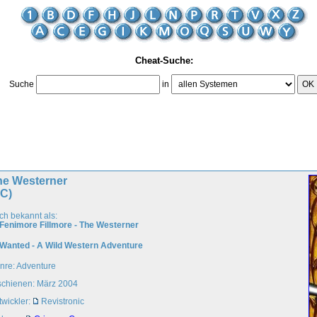
Cheat-Suche:
Suche
in
OK
he Westerner
PC)
ch bekannt als:
Fenimore Fillmore - The Westerner
Wanted - A Wild Western Adventure
nre: Adventure
schienen: März 2004
twickler:
Revistronic