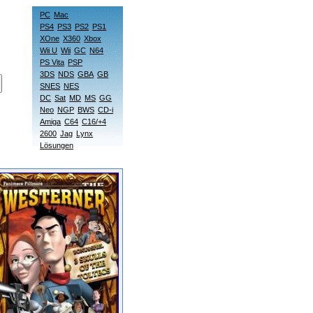
PC
Mac
PS4
PS3
PS2
PS1
XOne
X360
Xbox
Wii U
Wii
GC
N64
PS Vita
PSP
3DS
NDS
GBA
GB
SNES
NES
DC
Sat
MD
MS
GG
Neo
NGP
BWS
CD-i
Amiga
C64
C16/+4
2600
Jag
Lynx
Lösungen