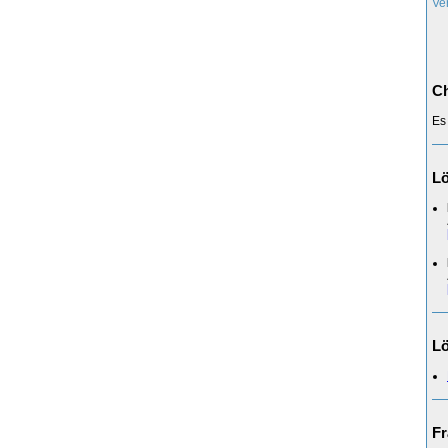
Ve
Ch
Es
L
Lö
Fr