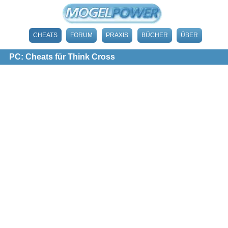
CHEATS
FORUM
PRAXIS
BÜCHER
ÜBER
PC: Cheats für Think Cross