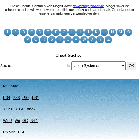
Diese Cheats stammen von MogelPower,
www.mogelpower.de
. MogelPower ist
urheberrechtlich wie wettbewerbsrechtlich geschützt und darf nicht als Grundlage fuer
eigene Sammlungen verwendet werden.
1
A
B
C
D
E
F
G
H
I
J
K
L
N
M
O
P
Q
R
S
T
U
V
W
X
Y
Z
Cheat-Suche:
Suche
in
OK
PC
Mac
PS4
PS3
PS2
PS1
XOne
X360
Xbox
Wii U
Wii
GC
N64
PS Vita
PSP