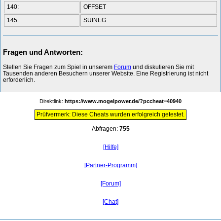
140:
OFFSET
145:
SUINEG
Fragen und Antworten:
Stellen Sie Fragen zum Spiel in unserem
Forum
und diskutieren Sie mit
Tausenden anderen Besuchern unserer Website. Eine Registrierung ist nicht
erforderlich.
Direktlink:
https://www.mogelpower.de/?pccheat=40940
Prüfvermerk: Diese Cheats wurden erfolgreich getestet.
Abfragen:
755
[Hilfe]
[Partner-Programm]
[Forum]
[Chat]