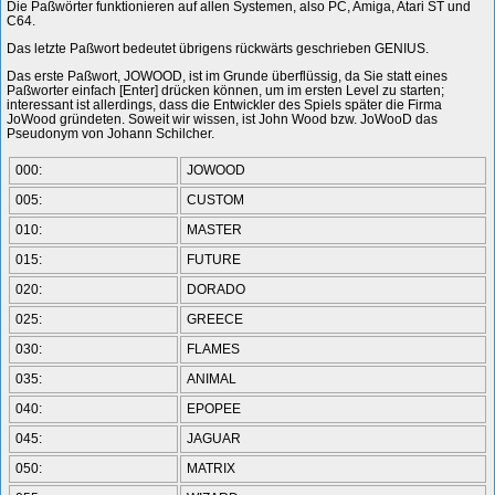
Die Paßwörter funktionieren auf allen Systemen, also PC, Amiga, Atari ST und
C64.
Das letzte Paßwort bedeutet übrigens rückwärts geschrieben GENIUS.
Das erste Paßwort, JOWOOD, ist im Grunde überflüssig, da Sie statt eines
Paßworter einfach [Enter] drücken können, um im ersten Level zu starten;
interessant ist allerdings, dass die Entwickler des Spiels später die Firma
JoWood gründeten. Soweit wir wissen, ist John Wood bzw. JoWooD das
Pseudonym von Johann Schilcher.
000:
JOWOOD
005:
CUSTOM
010:
MASTER
015:
FUTURE
020:
DORADO
025:
GREECE
030:
FLAMES
035:
ANIMAL
040:
EPOPEE
045:
JAGUAR
050:
MATRIX