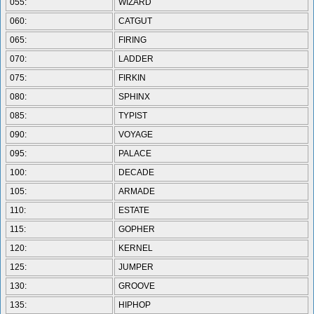
055:
WIZARD
060:
CATGUT
065:
FIRING
070:
LADDER
075:
FIRKIN
080:
SPHINX
085:
TYPIST
090:
VOYAGE
095:
PALACE
100:
DECADE
105:
ARMADE
110:
ESTATE
115:
GOPHER
120:
KERNEL
125:
JUMPER
130:
GROOVE
135:
HIPHOP