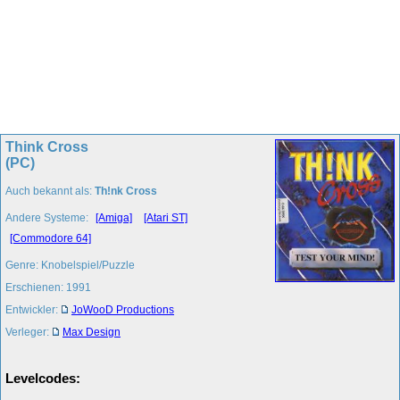
Think Cross
(PC)
Auch bekannt als:
Th!nk Cross
Andere Systeme:
[Amiga]
[Atari ST]
[Commodore 64]
Genre: Knobelspiel/Puzzle
Erschienen: 1991
Entwickler:
JoWooD Productions
Verleger:
Max Design
Levelcodes: