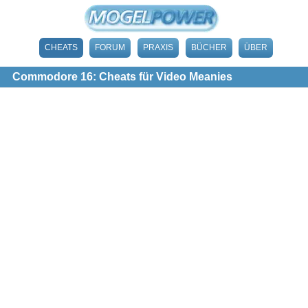
CHEATS
FORUM
PRAXIS
BÜCHER
ÜBER
Commodore 16: Cheats für Video Meanies