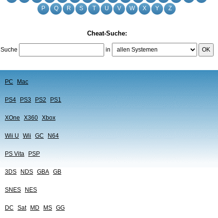
P
Q
R
S
T
U
V
W
X
Y
Z
Cheat-Suche:
Suche
in
OK
PC
Mac
PS4
PS3
PS2
PS1
XOne
X360
Xbox
Wii U
Wii
GC
N64
PS Vita
PSP
3DS
NDS
GBA
GB
SNES
NES
DC
Sat
MD
MS
GG