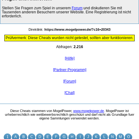
Stellen Sie Fragen zum Spiel in unserem
Forum
und diskutieren Sie mit
Tausenden anderen Besuchern unserer Website. Eine Registrierung ist nicht
erforderlich.
Direktlink:
https://www.mogelpower.de/?c16=20343
Prüfvermerk: Diese Cheats wurden nicht getestet, sollten aber funktionieren.
Abfragen:
2.216
[Hilfe]
[Partner-Programm]
[Forum]
[Chat]
Diese Cheats stammen von MogelPower,
www.mogelpower.de
. MogelPower ist
urheberrechtlich wie wettbewerbsrechtlich geschützt und darf nicht als Grundlage fuer
eigene Sammlungen verwendet werden.
1
A
B
C
D
E
F
G
H
I
J
K
L
N
M
O