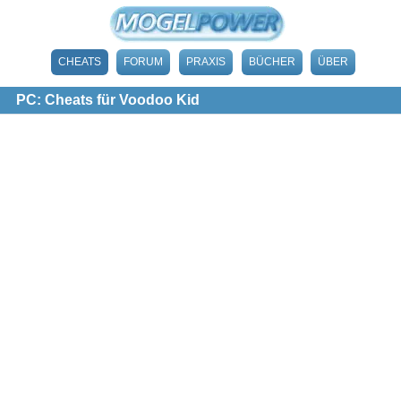
CHEATS
FORUM
PRAXIS
BÜCHER
ÜBER
PC: Cheats für Voodoo Kid