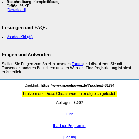
Beschreibung
: Komplettlösung
Größe
: 25 KB
[Download]
Lösungen und FAQs:
Voodoo Kid (dt)
Fragen und Antworten:
Stellen Sie Fragen zum Spiel in unserem
Forum
und diskutieren Sie mit
Tausenden anderen Besuchern unserer Website. Eine Registrierung ist nicht
erforderlich.
Direktlink:
https://www.mogelpower.de/?pccheat=31294
Prüfvermerk: Diese Cheats wurden erfolgreich getestet.
Abfragen:
3.007
[Hilfe]
[Partner-Programm]
[Forum]