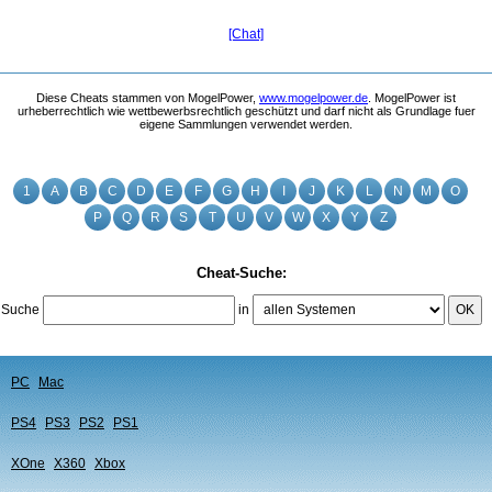
[Chat]
Diese Cheats stammen von MogelPower,
www.mogelpower.de
. MogelPower ist
urheberrechtlich wie wettbewerbsrechtlich geschützt und darf nicht als Grundlage fuer
eigene Sammlungen verwendet werden.
1
A
B
C
D
E
F
G
H
I
J
K
L
N
M
O
P
Q
R
S
T
U
V
W
X
Y
Z
Cheat-Suche:
Suche
in
OK
PC
Mac
PS4
PS3
PS2
PS1
XOne
X360
Xbox