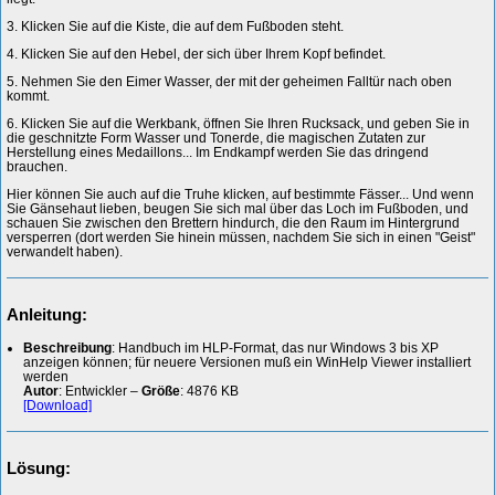
3. Klicken Sie auf die Kiste, die auf dem Fußboden steht.
4. Klicken Sie auf den Hebel, der sich über Ihrem Kopf befindet.
5. Nehmen Sie den Eimer Wasser, der mit der geheimen Falltür nach oben
kommt.
6. Klicken Sie auf die Werkbank, öffnen Sie Ihren Rucksack, und geben Sie in
die geschnitzte Form Wasser und Tonerde, die magischen Zutaten zur
Herstellung eines Medaillons... Im Endkampf werden Sie das dringend
brauchen.
Hier können Sie auch auf die Truhe klicken, auf bestimmte Fässer... Und wenn
Sie Gänsehaut lieben, beugen Sie sich mal über das Loch im Fußboden, und
schauen Sie zwischen den Brettern hindurch, die den Raum im Hintergrund
versperren (dort werden Sie hinein müssen, nachdem Sie sich in einen "Geist"
verwandelt haben).
Anleitung:
Beschreibung
: Handbuch im HLP-Format, das nur Windows 3 bis XP
anzeigen können; für neuere Versionen muß ein WinHelp Viewer installiert
werden
Autor
: Entwickler –
Größe
: 4876 KB
[Download]
Lösung: