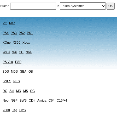
Suche
in
OK
PC
Mac
PS4
PS3
PS2
PS1
XOne
X360
Xbox
Wii U
Wii
GC
N64
PS Vita
PSP
3DS
NDS
GBA
GB
SNES
NES
DC
Sat
MD
MS
GG
Neo
NGP
BWS
CD-i
Amiga
C64
C16/+4
2600
Jag
Lynx