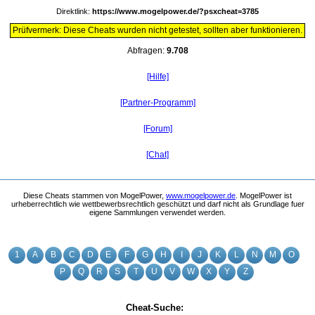
Direktlink:
https://www.mogelpower.de/?psxcheat=3785
Prüfvermerk: Diese Cheats wurden nicht getestet, sollten aber funktionieren.
Abfragen:
9.708
[Hilfe]
[Partner-Programm]
[Forum]
[Chat]
Diese Cheats stammen von MogelPower,
www.mogelpower.de
. MogelPower ist
urheberrechtlich wie wettbewerbsrechtlich geschützt und darf nicht als Grundlage fuer
eigene Sammlungen verwendet werden.
1
A
B
C
D
E
F
G
H
I
J
K
L
N
M
O
P
Q
R
S
T
U
V
W
X
Y
Z
Cheat-Suche: