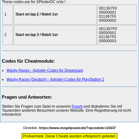
These codes are for XPloderDC only !
0D1367F0
00000001
1
Start on lap 2 / finish 1st
011367F0
00000002
0D1367F0
00000001
2
Start on lap 3 / finish 1st
011367F0
00000003
Codes für Cheatmodule:
Wacky Races - Xploder-Codes für Dreamcast
Wacky Races (Deutsch) - Xploder-Codes für PlayStation 2
Fragen und Antworten:
Stellen Sie Fragen zum Spiel in unserem
Forum
und diskutieren Sie mit
Tausenden anderen Besuchern unserer Website. Eine Registrierung ist nicht
erforderlich.
Direktlink:
https://www.mogelpower.de/?xpcodedc=21637
Prüfvermerk: Diese Cheats wurden erfolgreich getestet.