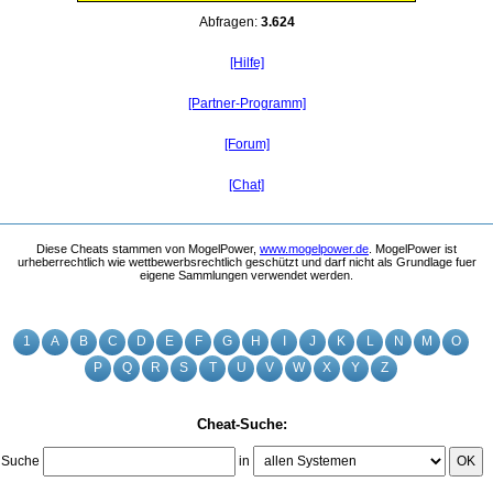
Abfragen:
3.624
[Hilfe]
[Partner-Programm]
[Forum]
[Chat]
Diese Cheats stammen von MogelPower,
www.mogelpower.de
. MogelPower ist
urheberrechtlich wie wettbewerbsrechtlich geschützt und darf nicht als Grundlage fuer
eigene Sammlungen verwendet werden.
1
A
B
C
D
E
F
G
H
I
J
K
L
N
M
O
P
Q
R
S
T
U
V
W
X
Y
Z
Cheat-Suche:
Suche
in
OK