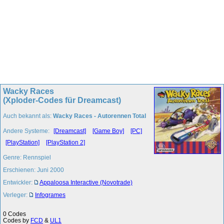
Wacky Races
(Xploder-Codes für Dreamcast)
Auch bekannt als:
Wacky Races - Autorennen Total
Andere Systeme:
[Dreamcast]
[Game Boy]
[PC]
[PlayStation]
[PlayStation 2]
Genre: Rennspiel
Erschienen: Juni 2000
Entwickler:
Appaloosa Interactive (Novotrade)
Verleger:
Infogrames
0 Codes
Codes by
FCD
&
UL1