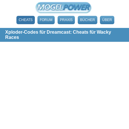
CHEATS
FORUM
PRAXIS
BÜCHER
ÜBER
Xploder-Codes für Dreamcast: Cheats für Wacky
Races