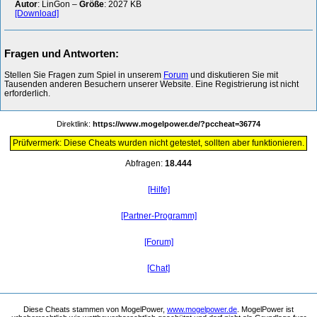
Autor
: LinGon –
Größe
: 2027 KB
[Download]
Fragen und Antworten:
Stellen Sie Fragen zum Spiel in unserem
Forum
und diskutieren Sie mit
Tausenden anderen Besuchern unserer Website. Eine Registrierung ist nicht
erforderlich.
Direktlink:
https://www.mogelpower.de/?pccheat=36774
Prüfvermerk: Diese Cheats wurden nicht getestet, sollten aber funktionieren.
Abfragen:
18.444
[Hilfe]
[Partner-Programm]
[Forum]
[Chat]
Diese Cheats stammen von MogelPower,
www.mogelpower.de
. MogelPower ist