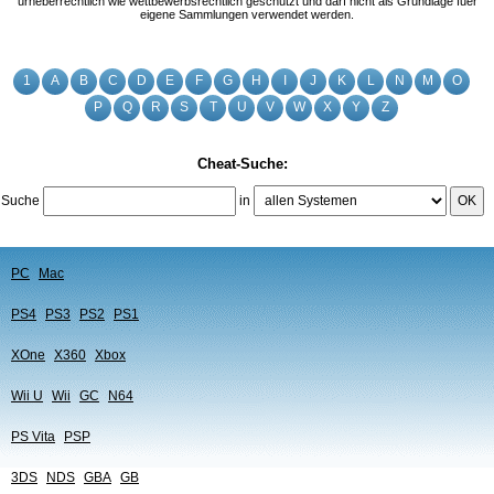
urheberrechtlich wie wettbewerbsrechtlich geschützt und darf nicht als Grundlage fuer
eigene Sammlungen verwendet werden.
1
A
B
C
D
E
F
G
H
I
J
K
L
N
M
O
P
Q
R
S
T
U
V
W
X
Y
Z
Cheat-Suche:
Suche
in
OK
PC
Mac
PS4
PS3
PS2
PS1
XOne
X360
Xbox
Wii U
Wii
GC
N64
PS Vita
PSP
3DS
NDS
GBA
GB