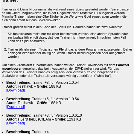
Trainer:
Trainer sind kleine Programme, die während eines Spiels gestartet werden. Sie ergänzen
es um Cheat-Möglichkeiten, die in der Regel mit einer Taste wie F1 ausgelöst werden.
Manche Trainer haben eine Oberfläche, in die Werte wie Gold eingetragen werden, die
sich dann sofort auf das Spiel auswirken.
Trainer greifen direkt in den Code des Spiels ein. Dadurch haben sie zwei Nachteile.
Sie funktionieren meist nur mit einer bestimmten Version; eine andere Sprache oder
ein Update führen oft dazu, daß der Trainer nicht funktioniert. Im schlimmsten Fall
kann das Spiel abstürzen.
Trainer ähneln einem Trojanischen Pferd, das andere Programme ausspioniert. Daher
schlagen Virenscanner häufig an, wenn Trainer heruntergeladen oder ausgeführt
werden.
Um einen Virenalarm zu vermeiden, haben wir alle Trainer-Downloads mit dem
Paßwort
mogelpower
versehen, das beim Auspacken der ZIP-Datei erfragt wird. Für das
Verwenden des Trainers kann es nötig sein, den Virenschutz vorübergehend zu
deaktivieren oder den Trainer als vertrauenswürdig zu erklären ("white list").
Beschreibung
: Trainer +3, für Version 1.0.54
Autor
: Testhawk –
Größe
: 188 KB
[Download]
Beschreibung
: Trainer +5, für Version 1.0.54
Autor
: Testhawk –
Größe
: 188 KB
[Download]
Beschreibung
: Trainer +3, für Version 1.0.61.0
Autor
: sILeNt heLLsCrEAm –
Größe
: 1291 KB
[Download]
Beschreibung
: Trainer +4