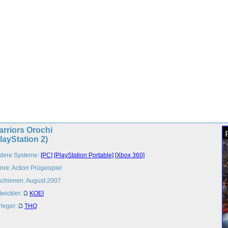
rriors Orochi
layStation 2)
dere Systeme:
[PC]
[PlayStation Portable]
[Xbox 360]
nre: Action Prügelspiel
schienen: August 2007
twickler:
KOEI
rleger:
THQ