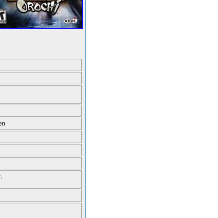
ten
;