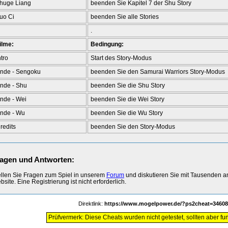
huge Liang
beenden Sie Kapitel 7 der Shu Story
uo Ci
beenden Sie alle Stories
.
ilme:
Bedingung:
ntro
Start des Story-Modus
nde - Sengoku
beenden Sie den Samurai Warriors Story-Modus
nde - Shu
beenden Sie die Shu Story
nde - Wei
beenden Sie die Wei Story
nde - Wu
beenden Sie die Wu Story
redits
beenden Sie den Story-Modus
agen und Antworten:
ellen Sie Fragen zum Spiel in unserem
Forum
und diskutieren Sie mit Tausenden 
site. Eine Registrierung ist nicht erforderlich.
Direktlink:
https://www.mogelpower.de/?ps2cheat=34608
Prüfvermerk: Diese Cheats wurden nicht getestet, sollten aber fun