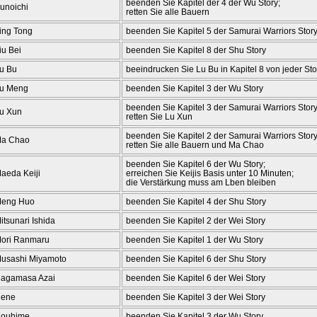
beenden Sie Kapitel der 4 der Wu Story;
unoichi
retten Sie alle Bauern
ing Tong
beenden Sie Kapitel 5 der Samurai Warriors Stor
iu Bei
beenden Sie Kapitel 8 der Shu Story
u Bu
beeindrucken Sie Lu Bu in Kapitel 8 von jeder Sto
u Meng
beenden Sie Kapitel 3 der Wu Story
beenden Sie Kapitel 3 der Samurai Warriors Story
u Xun
retten Sie Lu Xun
beenden Sie Kapitel 2 der Samurai Warriors Story
a Chao
retten Sie alle Bauern und Ma Chao
beenden Sie Kapitel 6 der Wu Story;
aeda Keiji
erreichen Sie Keijis Basis unter 10 Minuten;
die Verstärkung muss am Lben bleiben
eng Huo
beenden Sie Kapitel 4 der Shu Story
itsunari Ishida
beenden Sie Kapitel 2 der Wei Story
ori Ranmaru
beenden Sie Kapitel 1 der Wu Story
usashi Miyamoto
beenden Sie Kapitel 6 der Shu Story
agamasa Azai
beenden Sie Kapitel 6 der Wei Story
ene
beenden Sie Kapitel 3 der Wei Story
ouhime
beenden Sie Kapitel 3 der Wu Story