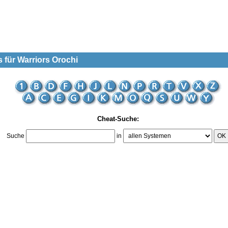
s für Warriors Orochi
Cheat-Suche:
Suche
in
OK