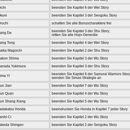
ichi
beenden Sie Kapitel 6 der Wei Story
kuni
beenden Sie Kapitel 3 der Sengoku Story
rochi
schalten Sie alle Bonuscharaktere frei
beenden Sie Kapitel 3 der Shu Story;
ang De
retten Sie alle Hojo-Generäle
ang Tong
beenden Sie Kapitel 4 der Wei Story
aika Magoichi
beenden Sie Kapitel 2 der Shu Story
akon Shima
beenden Sie Kapitel 3 der Wu Story
anada Yukimura
beenden Sie Kapitel 3 der Shu Story
beenden Sie Kapitel 6 der Samurai Warriors Story
ima Yi
wenden Sie Simas Strategie an
un Jian
beenden Sie Kapitel 7 der Wu Story
un Quan
beenden Sie Kapitel 4 der Wu Story
un Shang Xiang
beenden Sie Kapitel 5 der Wu Story
adakatsu Honda
beeindrucken Sie Honda in Kapitel 7 jeder Story
aishi Ci
beenden Sie Kapitel 2 der Wu Story
akeda Shingen
beenden Sie Kapitel 2 der Sengoku Story