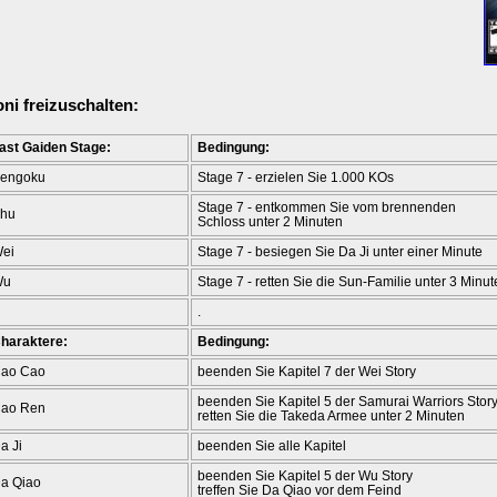
ni freizuschalten:
ast Gaiden Stage:
Bedingung:
engoku
Stage 7 - erzielen Sie 1.000 KOs
Stage 7 - entkommen Sie vom brennenden
hu
Schloss unter 2 Minuten
ei
Stage 7 - besiegen Sie Da Ji unter einer Minute
Wu
Stage 7 - retten Sie die Sun-Familie unter 3 Minu
.
haraktere:
Bedingung:
ao Cao
beenden Sie Kapitel 7 der Wei Story
beenden Sie Kapitel 5 der Samurai Warriors Story
ao Ren
retten Sie die Takeda Armee unter 2 Minuten
a Ji
beenden Sie alle Kapitel
beenden Sie Kapitel 5 der Wu Story
a Qiao
treffen Sie Da Qiao vor dem Feind