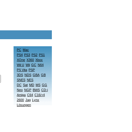
PC
Mac
PS4
PS3
PS2
PS1
XOne
X360
Xbox
Wii U
Wii
GC
N64
PS Vita
PSP
3DS
NDS
GBA
GB
SNES
NES
DC
Sat
MD
MS
GG
Neo
NGP
BWS
CD-i
Amiga
C64
C16/+4
2600
Jag
Lynx
Lösungen