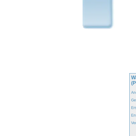
Wa
(P
An
Ge
Er
En
Ve