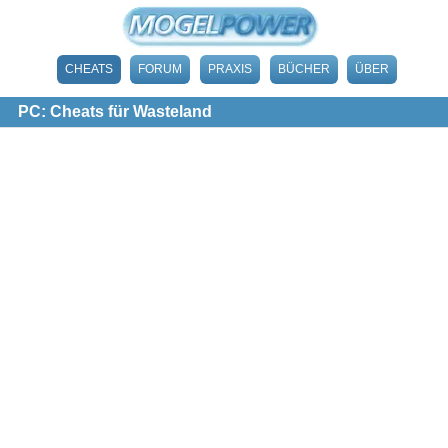
CHEATS
FORUM
PRAXIS
BÜCHER
ÜBER
PC: Cheats für Wasteland