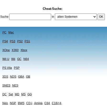
Cheat-Suche:
Suche
in
OK
PC
Mac
PS4
PS3
PS2
PS1
XOne
X360
Xbox
Wii U
Wii
GC
N64
PS Vita
PSP
3DS
NDS
GBA
GB
SNES
NES
DC
Sat
MD
MS
GG
Neo
NGP
BWS
CD-i
Amiga
C64
C16/+4