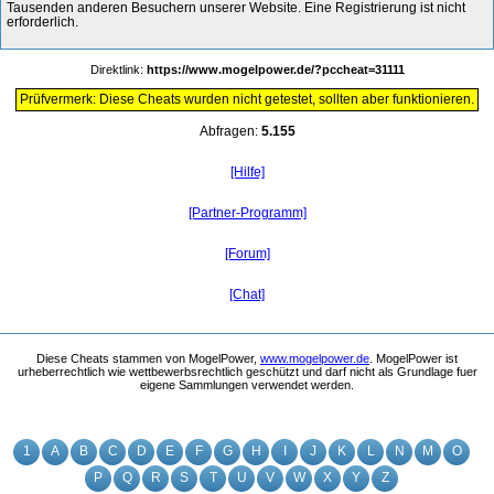
Tausenden anderen Besuchern unserer Website. Eine Registrierung ist nicht
erforderlich.
Direktlink:
https://www.mogelpower.de/?pccheat=31111
Prüfvermerk: Diese Cheats wurden nicht getestet, sollten aber funktionieren.
Abfragen:
5.155
[Hilfe]
[Partner-Programm]
[Forum]
[Chat]
Diese Cheats stammen von MogelPower,
www.mogelpower.de
. MogelPower ist
urheberrechtlich wie wettbewerbsrechtlich geschützt und darf nicht als Grundlage fuer
eigene Sammlungen verwendet werden.
1
A
B
C
D
E
F
G
H
I
J
K
L
N
M
O
P
Q
R
S
T
U
V
W
X
Y
Z