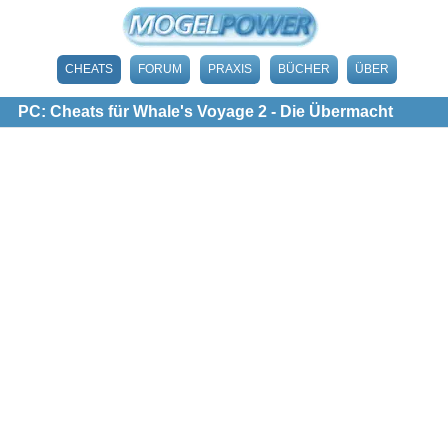
CHEATS
FORUM
PRAXIS
BÜCHER
ÜBER
PC: Cheats für Whale's Voyage 2 - Die Übermacht