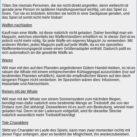
Töten Sie niemals Personen, die sie nicht direkt angreifen, denn vielleicht ist
gerade jene Person im späteren Handlungsverlauf wichtig, um das Spiel zu
lösen. Tun sie es trotzdem, könnten sie leicht in eine Sackgasse geraten, und
das Spiel ist somit nicht mehr lösbar!
Waffen nachladen
Kauft man eine Waffe, ist diese natürlich nicht geladen. Daher benötigt man ein
Magazin, welches ebenfalls bei Waffenhändlern erhältlich ist. In dieser Zeit ist es
jedoch nicht mehr nötig, für jede Waffe ein eigenes Magazin zu verwenden. Mit
anderen Worten, jedes Magazin paßt auf jede Waffe, da es ein spezielles
Waffenerkennungsgerät sowie einen Größenadapter enthält. Dadurch paßt es
sich automatisch an die gewählte Waffe an.
Waren
Will man mit den auf den Planeten angebotenen Gütern Handel treiben, so ist es
ratsam die Whale mit einem entsprechenden Kühlaggregat auszurüsten (nur auf
bestimmten Planeten erhältlich), damit die empfindlichen Waren auf den doch
längeren Flügen nicht verderben. Im Speziellen wären dies: Infusionen,
Implantate und Alienschleim.
Reisen mit der Whale
Will man mit der Whale von einem Sonnensystem zum nächsten fliegen,
benötigt man dafür natürlich eine bestimmte Menge an Treibstoff, die von der
Distanz zum Ziel abhängt. Desweiteren ist es auch von Bedeutung, wieviel man
geladen hat. Denn ist der Laderaum vollgefüllt, wird für dieselbe Strecke
natürlich wesentlich mehr Treibstoff benötigt.
Tote Charaktere
Stirbt ein Charakter im Laufe des Spiels, kann man zwar momentan nichts mit
dieser Figur anfangen, aber es besteht die Möglichkeit, ihn wiederzubeleben.