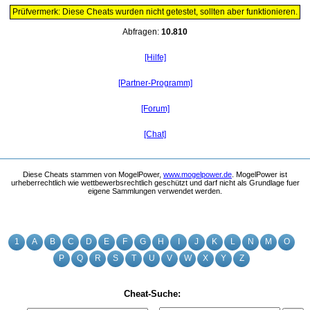
Prüfvermerk: Diese Cheats wurden nicht getestet, sollten aber funktionieren.
Abfragen:
10.810
[Hilfe]
[Partner-Programm]
[Forum]
[Chat]
Diese Cheats stammen von MogelPower,
www.mogelpower.de
. MogelPower ist
urheberrechtlich wie wettbewerbsrechtlich geschützt und darf nicht als Grundlage fuer
eigene Sammlungen verwendet werden.
1
A
B
C
D
E
F
G
H
I
J
K
L
N
M
O
P
Q
R
S
T
U
V
W
X
Y
Z
Cheat-Suche: