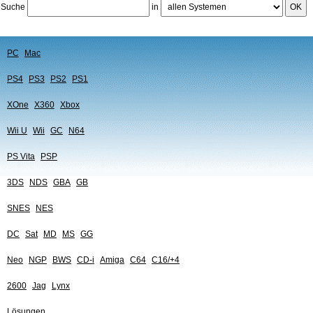
Suche
in
OK
PC
Mac
PS4
PS3
PS2
PS1
XOne
X360
Xbox
Wii U
Wii
GC
N64
PS Vita
PSP
3DS
NDS
GBA
GB
SNES
NES
DC
Sat
MD
MS
GG
Neo
NGP
BWS
CD-i
Amiga
C64
C16/+4
2600
Jag
Lynx
Lösungen