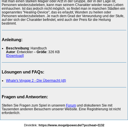
Hat man einen starken Magier oder Arzt in der Gruppe, der in der Lage ist,
Personen wiederzubeleben, kann man seinem Charakter wieder neues Leben
einhauchen. Ist das jedoch nicht möglich, so findet man in manchen Städten ein
sogenanntes "Healing-Device", das es erlaubt, Wunden zu heilen oder
Personen wiederzubeleben. Je nach dem Grad der Verwundung und der Stufe,
auf der sich der Charakter befindet, wird auch der Preis für die Heilung
bestimmt.
Anleitung:
Beschreibung
: Handbuch
Autor
: Entwickler –
Größe
: 326 KB
[Download]
Lösungen und FAQs:
Whale's Voyage 2 - Die Übermacht (dt)
Fragen und Antworten:
Stellen Sie Fragen zum Spiel in unserem
Forum
und diskutieren Sie mit
Tausenden anderen Besuchern unserer Website. Eine Registrierung ist nicht
erforderlich.
Direktlink:
https://www.mogelpower.de/?pccheat=1132