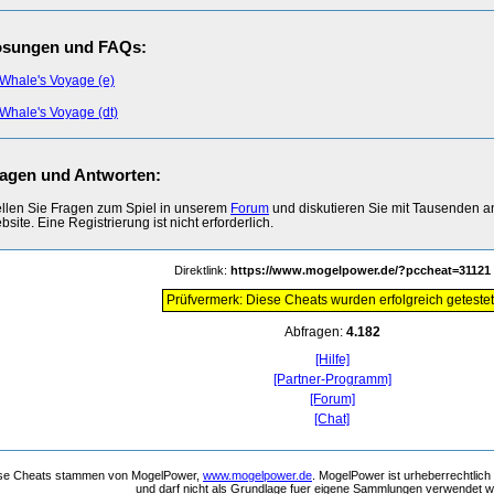
ösungen und FAQs:
Whale's Voyage (e)
Whale's Voyage (dt)
agen und Antworten:
ellen Sie Fragen zum Spiel in unserem
Forum
und diskutieren Sie mit Tausenden 
site. Eine Registrierung ist nicht erforderlich.
Direktlink:
https://www.mogelpower.de/?pccheat=31121
Prüfvermerk: Diese Cheats wurden erfolgreich getestet
Abfragen:
4.182
[Hilfe]
[Partner-Programm]
[Forum]
[Chat]
se Cheats stammen von MogelPower,
www.mogelpower.de
. MogelPower ist urheberrechtlich
und darf nicht als Grundlage fuer eigene Sammlungen verwendet 