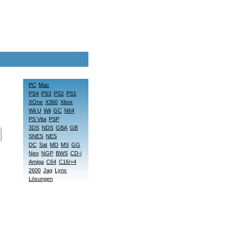
PC
Mac
PS4
PS3
PS2
PS1
XOne
X360
Xbox
Wii U
Wii
GC
N64
PS Vita
PSP
3DS
NDS
GBA
GB
SNES
NES
DC
Sat
MD
MS
GG
Neo
NGP
BWS
CD-i
Amiga
C64
C16/+4
2600
Jag
Lynx
Lösungen