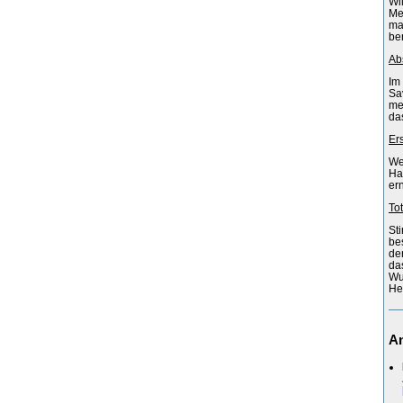
Wi
Me
ma
ben
Ab
Im
Sa
me
da
Er
We
Ha
er
To
St
be
de
da
Wu
He
An