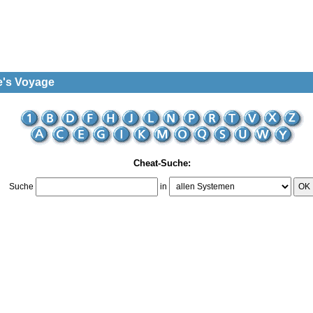
e's Voyage
Cheat-Suche:
Suche
in
OK