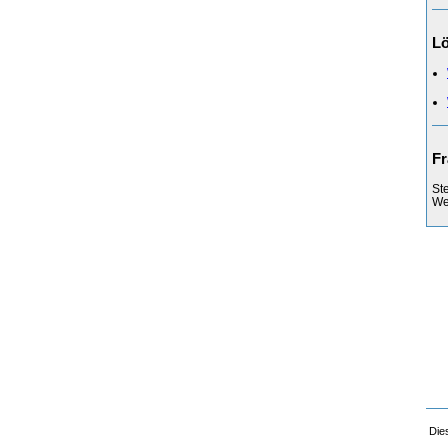
L
Fr
St
Web
Die