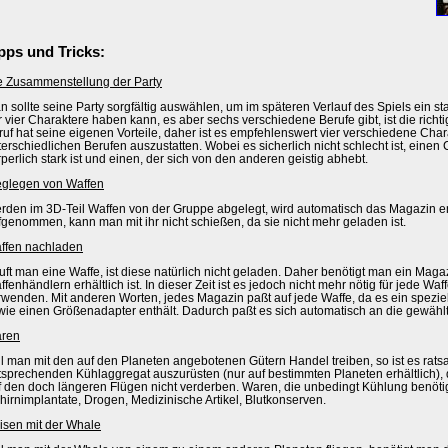
pps und Tricks:
e Zusammenstellung der Party
n sollte seine Party sorgfältig auswählen, um im späteren Verlauf des Spiels ein 
r vier Charaktere haben kann, es aber sechs verschiedene Berufe gibt, ist die richt
ruf hat seine eigenen Vorteile, daher ist es empfehlenswert vier verschiedene Chara
terschiedlichen Berufen auszustatten. Wobei es sicherlich nicht schlecht ist, einen
perlich stark ist und einen, der sich von den anderen geistig abhebt.
glegen von Waffen
rden im 3D-Teil Waffen von der Gruppe abgelegt, wird automatisch das Magazin en
fgenommen, kann man mit ihr nicht schießen, da sie nicht mehr geladen ist.
ffen nachladen
uft man eine Waffe, ist diese natürlich nicht geladen. Daher benötigt man ein Maga
fenhändlern erhältlich ist. In dieser Zeit ist es jedoch nicht mehr nötig für jede W
rwenden. Mit anderen Worten, jedes Magazin paßt auf jede Waffe, da es ein spezi
wie einen Größenadapter enthält. Dadurch paßt es sich automatisch an die gewählt
ren
ll man mit den auf den Planeten angebotenen Gütern Handel treiben, so ist es rat
tsprechenden Kühlaggregat auszurüsten (nur auf bestimmten Planeten erhältlich),
f den doch längeren Flügen nicht verderben. Waren, die unbedingt Kühlung benötig
hirnimplantate, Drogen, Medizinische Artikel, Blutkonserven.
isen mit der Whale