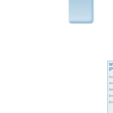
W
(
Au
An
Ge
Er
En