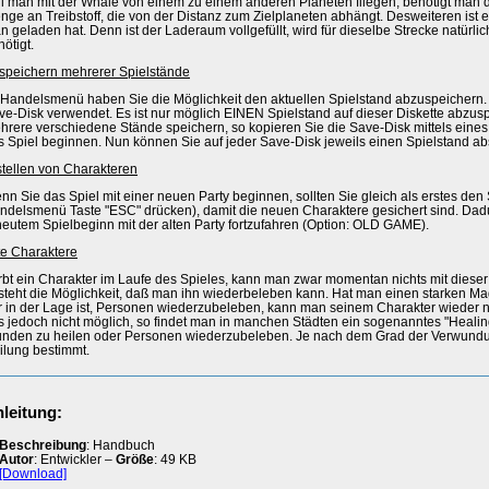
ll man mit der Whale von einem zu einem anderen Planeten fliegen, benötigt man d
nge an Treibstoff, die von der Distanz zum Zielplaneten abhängt. Desweiteren ist 
n geladen hat. Denn ist der Laderaum vollgefüllt, wird für dieselbe Strecke natürlic
ötigt.
speichern mehrerer Spielstände
 Handelsmenü haben Sie die Möglichkeit den aktuellen Spielstand abzuspeichern. D
ve-Disk verwendet. Es ist nur möglich EINEN Spielstand auf dieser Diskette abzus
hrere verschiedene Stände speichern, so kopieren Sie die Save-Disk mittels ein
s Spiel beginnen. Nun können Sie auf jeder Save-Disk jeweils einen Spielstand ab
stellen von Charakteren
nn Sie das Spiel mit einer neuen Party beginnen, sollten Sie gleich als erstes den
ndelsmenü Taste "ESC" drücken), damit die neuen Charaktere gesichert sind. Dadur
neutem Spielbeginn mit der alten Party fortzufahren (Option: OLD GAME).
te Charaktere
irbt ein Charakter im Laufe des Spieles, kann man zwar momentan nichts mit dieser
steht die Möglichkeit, daß man ihn wiederbeleben kann. Hat man einen starken Mag
r in der Lage ist, Personen wiederzubeleben, kann man seinem Charakter wieder 
s jedoch nicht möglich, so findet man in manchen Städten ein sogenanntes "Healin
nden zu heilen oder Personen wiederzubeleben. Je nach dem Grad der Verwundung
ilung bestimmt.
leitung:
Beschreibung
: Handbuch
Autor
: Entwickler –
Größe
: 49 KB
[Download]