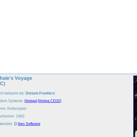
hale's Voyage
PC)
ch bekannt als:
Distant Frontiers
dere Systeme:
[Amiga]
[Amiga CD32]
nre: Rollenspiel
schienen: 1993
twickler:
Neo Software