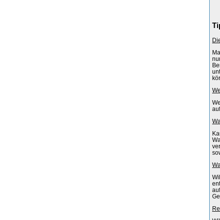
Ti
Di
Ma
nu
Be
un
kör
We
We
au
Wa
Ka
Waf
ve
so
Wa
Wi
en
au
Ge
Re