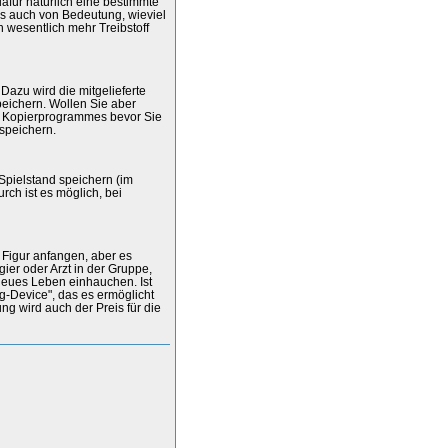
afür natürlich eine bestimmte
es auch von Bedeutung, wieviel
h wesentlich mehr Treibstoff
azu wird die mitgelieferte
peichern. Wollen Sie aber
es Kopierprogrammes bevor Sie
speichern.
 Spielstand speichern (im
ch ist es möglich, bei
 Figur anfangen, aber es
ier oder Arzt in der Gruppe,
neues Leben einhauchen. Ist
g-Device", das es ermöglicht
 wird auch der Preis für die