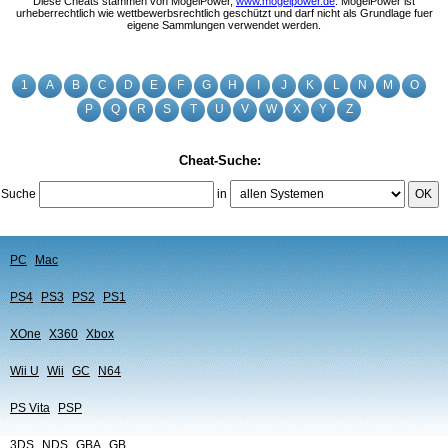
Diese Cheats stammen von MogelPower,
www.mogelpower.de
. MogelPower ist
urheberrechtlich wie wettbewerbsrechtlich geschützt und darf nicht als Grundlage fuer
eigene Sammlungen verwendet werden.
1
A
B
C
D
E
F
G
H
I
J
K
L
N
M
O
P
Q
R
S
T
U
V
W
X
Y
Z
Cheat-Suche:
Suche
in
OK
PC
Mac
PS4
PS3
PS2
PS1
XOne
X360
Xbox
Wii U
Wii
GC
N64
PS Vita
PSP
3DS
NDS
GBA
GB