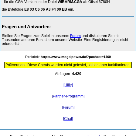
- für die CGA-Version in der Datei
WIBARM.CGA
ab Offset 6780H
die Bytefolge
E8 03 C6 06 A3 F4 00 EB
ein.
Fragen und Antworten:
Stellen Sie Fragen zum Spiel in unserem
Forum
und diskutieren Sie mit
Tausenden anderen Besuchern unserer Website. Eine Registrierung ist nicht
erforderlich.
Direktlink:
https://www.mogelpower.de/?pccheat=1460
Prüfvermerk: Diese Cheats wurden nicht getestet, sollten aber funktionieren.
Abfragen:
4.420
[Hilfe]
[Partner-Programm]
[Forum]
[Chat]