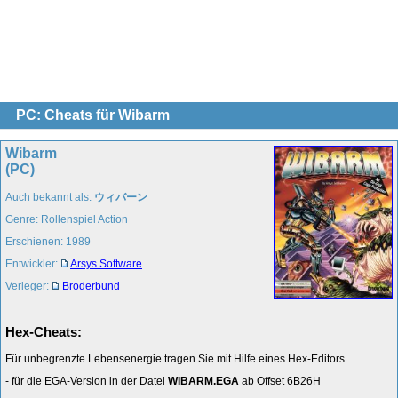
PC: Cheats für Wibarm
Wibarm
(PC)
Auch bekannt als:
ウィバーン
Genre: Rollenspiel Action
Erschienen: 1989
Entwickler:
Arsys Software
Verleger:
Broderbund
Hex-Cheats:
Für unbegrenzte Lebensenergie tragen Sie mit Hilfe eines Hex-Editors
- für die EGA-Version in der Datei
WIBARM.EGA
ab Offset 6B26H