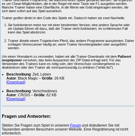
es um Cheat-Möglichkeiten, die in der Regel mit einer Taste wie F1 ausgelöst werden.
Manche Trainer haben eine Oberfläche, in die Werte wie Gold eingetragen werden, die
sich dann sofort auf das Spiel auswirken.
Trainer greifen direkt in den Code des Spiels ein. Dadurch haben sie zwei Nachteile.
Sie funktionieren meist nur mit einer bestimmten Version; eine andere Sprache oder
ein Update führen oft dazu, daß der Trainer nicht funktioniert. Im schlimmsten Fall
kann das Spiel abstürzen.
Trainer ähneln einem Trojanischen Pferd, das andere Programme ausspioniert. Daher
schlagen Virenscanner häufig an, wenn Trainer heruntergeladen oder ausgeführt
werden.
Um einen Virenalarm zu vermeiden, haben wir alle Trainer-Downloads mit dem
Paßwort
mogelpower
versehen, das beim Auspacken der ZIP-Datei erfragt wird. Für das
Verwenden des Trainers kann es nötig sein, den Virenschutz vorübergehend zu
deaktivieren oder den Trainer als vertrauenswürdig zu erklären ("white list").
Beschreibung
: Zeit, Leben
Autor
: Black Magic –
Größe
: 26 KB
[Download]
Beschreibung
: Verschiedenes
Autor
: CRiSiS –
Größe
: 62 KB
[Download]
Fragen und Antworten:
Stellen Sie Fragen zum Spiel in unserem
Forum
und diskutieren Sie mit
Tausenden anderen Besuchern unserer Website. Eine Registrierung ist nicht
erforderlich.