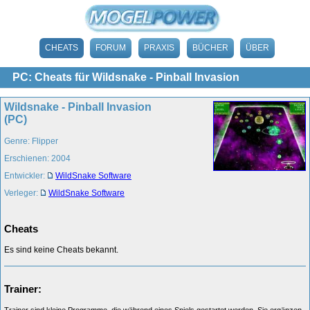
CHEATS
FORUM
PRAXIS
BÜCHER
ÜBER
PC: Cheats für Wildsnake - Pinball Invasion
Wildsnake - Pinball Invasion
(PC)
Genre: Flipper
Erschienen: 2004
Entwickler:
WildSnake Software
Verleger:
WildSnake Software
Cheats
Es sind keine Cheats bekannt.
Trainer:
Trainer sind kleine Programme, die während eines Spiels gestartet werden. Sie ergänzen