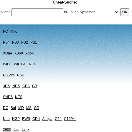
Cheat-Suche:
Suche
in
OK
PC
Mac
PS4
PS3
PS2
PS1
XOne
X360
Xbox
Wii U
Wii
GC
N64
PS Vita
PSP
3DS
NDS
GBA
GB
SNES
NES
DC
Sat
MD
MS
GG
Neo
NGP
BWS
CD-i
Amiga
C64
C16/+4
2600
Jag
Lynx