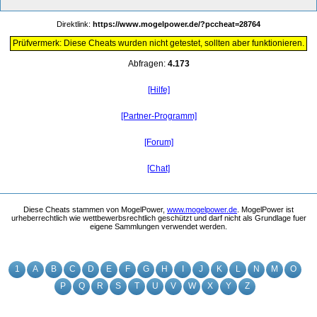
Direktlink:
https://www.mogelpower.de/?pccheat=28764
Prüfvermerk: Diese Cheats wurden nicht getestet, sollten aber funktionieren.
Abfragen:
4.173
[Hilfe]
[Partner-Programm]
[Forum]
[Chat]
Diese Cheats stammen von MogelPower,
www.mogelpower.de
. MogelPower ist
urheberrechtlich wie wettbewerbsrechtlich geschützt und darf nicht als Grundlage fuer
eigene Sammlungen verwendet werden.
1
A
B
C
D
E
F
G
H
I
J
K
L
N
M
O
P
Q
R
S
T
U
V
W
X
Y
Z