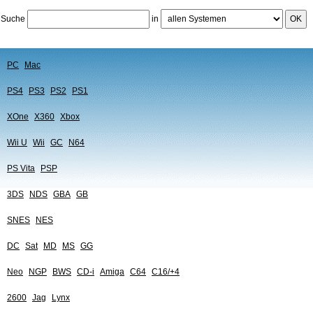
Suche
in
OK
PC
Mac
PS4
PS3
PS2
PS1
XOne
X360
Xbox
Wii U
Wii
GC
N64
PS Vita
PSP
3DS
NDS
GBA
GB
SNES
NES
DC
Sat
MD
MS
GG
Neo
NGP
BWS
CD-i
Amiga
C64
C16/+4
2600
Jag
Lynx