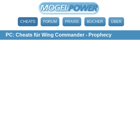
CHEATS
FORUM
PRAXIS
BÜCHER
ÜBER
PC: Cheats für Wing Commander - Prophecy