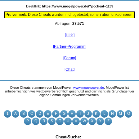
Direktlink:
https://www.mogelpower.de/?pccheat=1139
Prüfvermerk: Diese Cheats wurden nicht getestet, sollten aber funktionieren.
Abfragen:
27.571
[Hilfe]
[Partner-Programm]
[Forum]
[Chat]
Diese Cheats stammen von MogelPower,
www.mogelpower.de
. MogelPower ist
urheberrechtlich wie wettbewerbsrechtlich geschützt und darf nicht als Grundlage fuer
eigene Sammlungen verwendet werden.
1
A
B
C
D
E
F
G
H
I
J
K
L
N
M
O
P
Q
R
S
T
U
V
W
X
Y
Z
Cheat-Suche: