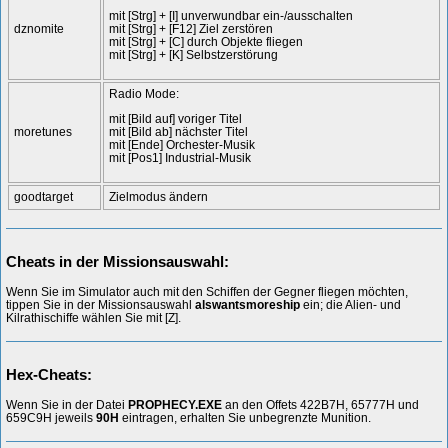
mit [Strg] + [I] unverwundbar ein-/ausschalten
dznomite
mit [Strg] + [F12] Ziel zerstören
mit [Strg] + [C] durch Objekte fliegen
mit [Strg] + [K] Selbstzerstörung
Radio Mode:
mit [Bild auf] voriger Titel
moretunes
mit [Bild ab] nächster Titel
mit [Ende] Orchester-Musik
mit [Pos1] Industrial-Musik
goodtarget
Zielmodus ändern
Cheats in der Missionsauswahl:
Wenn Sie im Simulator auch mit den Schiffen der Gegner fliegen möchten,
tippen Sie in der Missionsauswahl
alswantsmoreship
ein; die Alien- und
Kilrathischiffe wählen Sie mit [Z].
Hex-Cheats:
Wenn Sie in der Datei
PROPHECY.EXE
an den Offets 422B7H, 65777H und
659C9H jeweils
90H
eintragen, erhalten Sie unbegrenzte Munition.