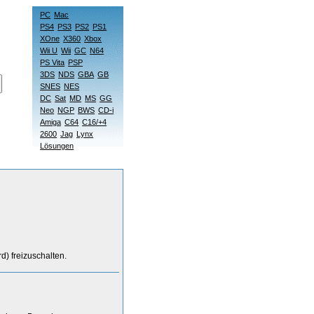
PC
Mac
PS4
PS3
PS2
PS1
XOne
X360
Xbox
Wii U
Wii
GC
N64
PS Vita
PSP
3DS
NDS
GBA
GB
SNES
NES
DC
Sat
MD
MS
GG
Neo
NGP
BWS
CD-i
Amiga
C64
C16/+4
2600
Jag
Lynx
Lösungen
) freizuschalten.