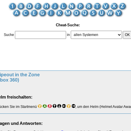
Cheat-Suche:
Suche
in
OK
peout in the Zone
Xbox 360)
lm freischalten:
ücken Sie im Startmenü
, um den Helm (Helmet Avatar Award
agen und Antworten: