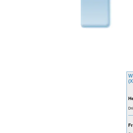
Wi
(
He
Dr
Fr