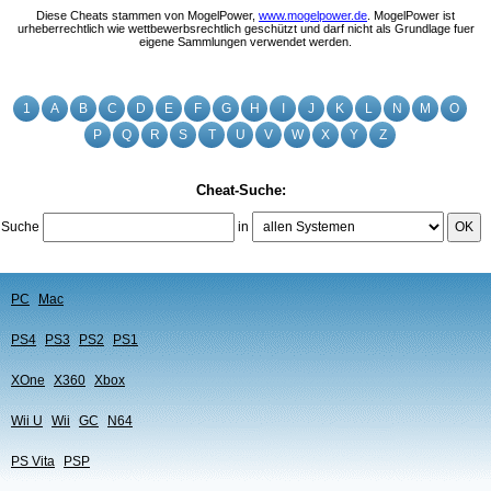
Diese Cheats stammen von MogelPower,
www.mogelpower.de
. MogelPower ist
urheberrechtlich wie wettbewerbsrechtlich geschützt und darf nicht als Grundlage fuer
eigene Sammlungen verwendet werden.
1
A
B
C
D
E
F
G
H
I
J
K
L
N
M
O
P
Q
R
S
T
U
V
W
X
Y
Z
Cheat-Suche:
Suche
in
OK
PC
Mac
PS4
PS3
PS2
PS1
XOne
X360
Xbox
Wii U
Wii
GC
N64
PS Vita
PSP