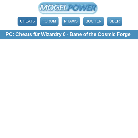
CHEATS
FORUM
PRAXIS
BÜCHER
ÜBER
PC: Cheats für Wizardry 6 - Bane of the Cosmic Forge