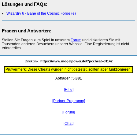
Lösungen und FAQs:
Wizardry 6 - Bane of the Cosmic Forge (e)
Fragen und Antworten:
Stellen Sie Fragen zum Spiel in unserem
Forum
und diskutieren Sie mit
Tausenden anderen Besuchern unserer Website. Eine Registrierung ist nicht
erforderlich.
Direktlink:
https://www.mogelpower.de/?pccheat=31142
Prüfvermerk: Diese Cheats wurden nicht getestet, sollten aber funktionieren.
Abfragen:
5.881
[Hilfe]
[Partner-Programm]
[Forum]
[Chat]