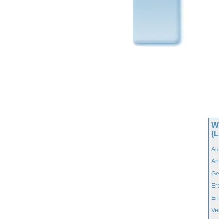
W
(
Au
An
Ge
Er
En
Ve