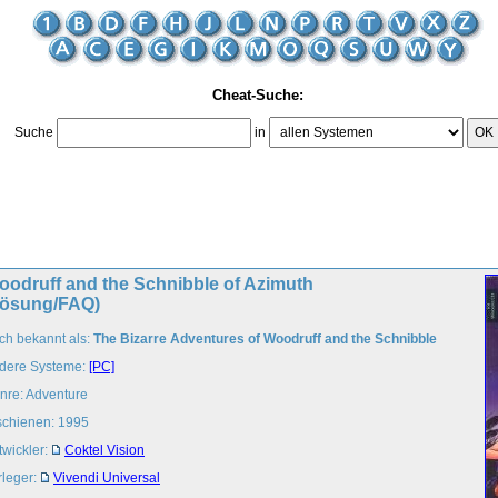
Cheat-Suche:
Suche
in
OK
oodruff and the Schnibble of Azimuth
Lösung/FAQ)
ch bekannt als:
The Bizarre Adventures of Woodruff and the Schnibble
dere Systeme:
[PC]
nre: Adventure
schienen: 1995
twickler:
Coktel Vision
rleger:
Vivendi Universal