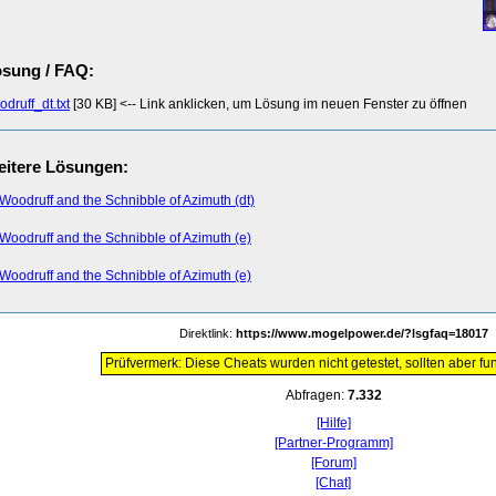
sung / FAQ:
druff_dt.txt
[30 KB] <-- Link anklicken, um Lösung im neuen Fenster zu öffnen
itere Lösungen:
Woodruff and the Schnibble of Azimuth (dt)
Woodruff and the Schnibble of Azimuth (e)
Woodruff and the Schnibble of Azimuth (e)
Direktlink:
https://www.mogelpower.de/?lsgfaq=18017
Prüfvermerk: Diese Cheats wurden nicht getestet, sollten aber fun
Abfragen:
7.332
[Hilfe]
[Partner-Programm]
[Forum]
[Chat]