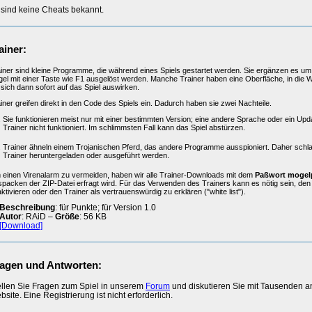
 sind keine Cheats bekannt.
ainer:
iner sind kleine Programme, die während eines Spiels gestartet werden. Sie ergänzen es um 
el mit einer Taste wie F1 ausgelöst werden. Manche Trainer haben eine Oberfläche, in die 
 sich dann sofort auf das Spiel auswirken.
iner greifen direkt in den Code des Spiels ein. Dadurch haben sie zwei Nachteile.
Sie funktionieren meist nur mit einer bestimmten Version; eine andere Sprache oder ein Upd
Trainer nicht funktioniert. Im schlimmsten Fall kann das Spiel abstürzen.
Trainer ähneln einem Trojanischen Pferd, das andere Programme ausspioniert. Daher schl
Trainer heruntergeladen oder ausgeführt werden.
einen Virenalarm zu vermeiden, haben wir alle Trainer-Downloads mit dem
Paßwort mogel
packen der ZIP-Datei erfragt wird. Für das Verwenden des Trainers kann es nötig sein, de
ktivieren oder den Trainer als vertrauenswürdig zu erklären ("white list").
Beschreibung
: für Punkte; für Version 1.0
Autor
: RAiD –
Größe
: 56 KB
[Download]
agen und Antworten:
ellen Sie Fragen zum Spiel in unserem
Forum
und diskutieren Sie mit Tausenden 
site. Eine Registrierung ist nicht erforderlich.