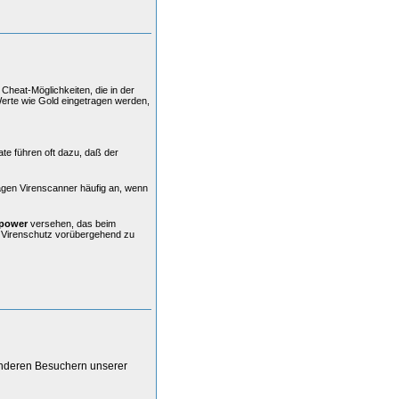
Cheat-Möglichkeiten, die in der
Werte wie Gold eingetragen werden,
ate führen oft dazu, daß der
agen Virenscanner häufig an, wenn
power
versehen, das beim
n Virenschutz vorübergehend zu
anderen Besuchern unserer