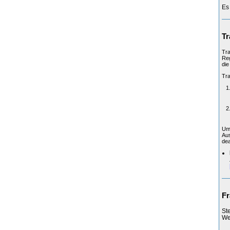
Es
Tr
Tra
Reg
die
Tra
Um 
Aus
dea
Fr
St
Web