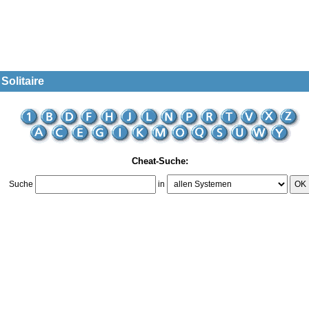
Solitaire
Cheat-Suche:
Suche
in
OK