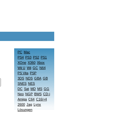
PC
Mac
PS4
PS3
PS2
PS1
XOne
X360
Xbox
Wii U
Wii
GC
N64
PS Vita
PSP
3DS
NDS
GBA
GB
SNES
NES
DC
Sat
MD
MS
GG
Neo
NGP
BWS
CD-i
Amiga
C64
C16/+4
2600
Jag
Lynx
Lösungen