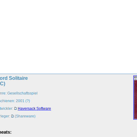
rd Solitaire
PC)
nre: Gesellschaftsspiel
schienen: 2001 (?)
twickler:
Haversack Software
rleger:
(Shareware)
eats: