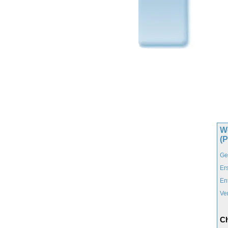
Wo
(
Ge
Er
En
Ve
Ch