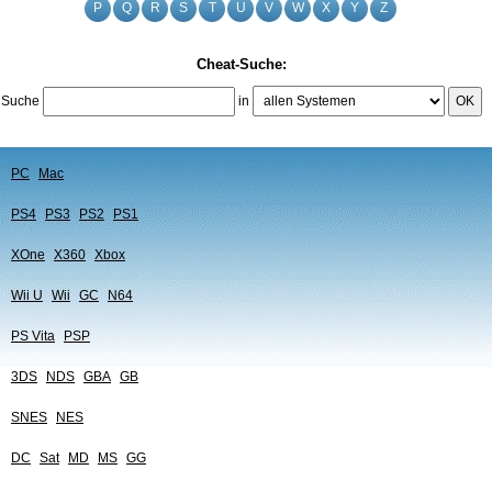
P
Q
R
S
T
U
V
W
X
Y
Z
Cheat-Suche:
Suche
in
OK
PC
Mac
PS4
PS3
PS2
PS1
XOne
X360
Xbox
Wii U
Wii
GC
N64
PS Vita
PSP
3DS
NDS
GBA
GB
SNES
NES
DC
Sat
MD
MS
GG