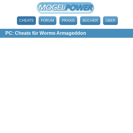
CHEATS
FORUM
PRAXIS
BÜCHER
ÜBER
PC: Cheats für Worms Armageddon