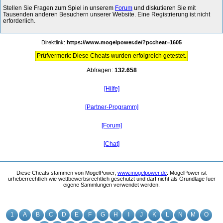
Stellen Sie Fragen zum Spiel in unserem
Forum
und diskutieren Sie mit
Tausenden anderen Besuchern unserer Website. Eine Registrierung ist nicht
erforderlich.
Direktlink:
https://www.mogelpower.de/?pccheat=1605
Prüfvermerk: Diese Cheats wurden erfolgreich getestet.
Abfragen:
132.658
[Hilfe]
[Partner-Programm]
[Forum]
[Chat]
Diese Cheats stammen von MogelPower,
www.mogelpower.de
. MogelPower ist
urheberrechtlich wie wettbewerbsrechtlich geschützt und darf nicht als Grundlage fuer
eigene Sammlungen verwendet werden.
1
A
B
C
D
E
F
G
H
I
J
K
L
N
M
O