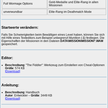
Gold-Medaille und Elite-Rang in allen
Full Wormage Options
Missionen
unverwundbar
Elite-Rang im Deathmatch Mode
Startwerte verändern:
Falls Sie Schwierigkeiten beim Bewältigen eines Level haben, können Sie sich
mit Hilfe eines Texteditors zum Beispiel unbegrenzt Munition (
-1
) festlegen. Die
Eigenschaften der Missionen in den Dateien
DATA\MISSION\MISSION\*.WAM
gespeichert.
Editor:
Beschreibung
: "The Fiddler": Werkzeug zum Einstellen von Cheat-Optionen
Größe
: 574 KB
[Download]
Anleitung:
Beschreibung
: Handbuch
Autor
: Entwickler –
Größe
: 3449 KB
[Download]