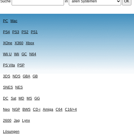
Suche
in
OK
PC
Mac
PS4
PS3
PS2
PS1
XOne
X360
Xbox
Wii U
Wii
GC
N64
PS Vita
PSP
3DS
NDS
GBA
GB
SNES
NES
DC
Sat
MD
MS
GG
Neo
NGP
BWS
CD-i
Amiga
C64
C16/+4
2600
Jag
Lynx
Lösungen