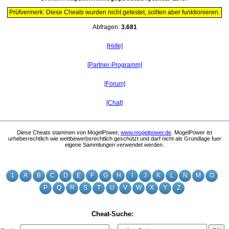
Prüfvermerk: Diese Cheats wurden nicht getestet, sollten aber funktionieren.
Abfragen:
3.681
[Hilfe]
[Partner-Programm]
[Forum]
[Chat]
Diese Cheats stammen von MogelPower,
www.mogelpower.de
. MogelPower ist
urheberrechtlich wie wettbewerbsrechtlich geschützt und darf nicht als Grundlage fuer
eigene Sammlungen verwendet werden.
1
A
B
C
D
E
F
G
H
I
J
K
L
N
M
O
P
Q
R
S
T
U
V
W
X
Y
Z
Cheat-Suche: