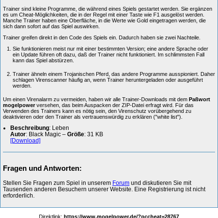
Trainer sind kleine Programme, die während eines Spiels gestartet werden. Sie ergänzen
es um Cheat-Möglichkeiten, die in der Regel mit einer Taste wie F1 ausgelöst werden.
Manche Trainer haben eine Oberfläche, in die Werte wie Gold eingetragen werden, die
sich dann sofort auf das Spiel auswirken.
Trainer greifen direkt in den Code des Spiels ein. Dadurch haben sie zwei Nachteile.
Sie funktionieren meist nur mit einer bestimmten Version; eine andere Sprache oder
ein Update führen oft dazu, daß der Trainer nicht funktioniert. Im schlimmsten Fall
kann das Spiel abstürzen.
Trainer ähneln einem Trojanischen Pferd, das andere Programme ausspioniert. Daher
schlagen Virenscanner häufig an, wenn Trainer heruntergeladen oder ausgeführt
werden.
Um einen Virenalarm zu vermeiden, haben wir alle Trainer-Downloads mit dem
Paßwort
mogelpower
versehen, das beim Auspacken der ZIP-Datei erfragt wird. Für das
Verwenden des Trainers kann es nötig sein, den Virenschutz vorübergehend zu
deaktivieren oder den Trainer als vertrauenswürdig zu erklären ("white list").
Beschreibung
: Leben
Autor
: Black Magic –
Größe
: 31 KB
[Download]
Fragen und Antworten:
Stellen Sie Fragen zum Spiel in unserem
Forum
und diskutieren Sie mit
Tausenden anderen Besuchern unserer Website. Eine Registrierung ist nicht
erforderlich.
Direktlink:
https://www.mogelpower.de/?pccheat=28767