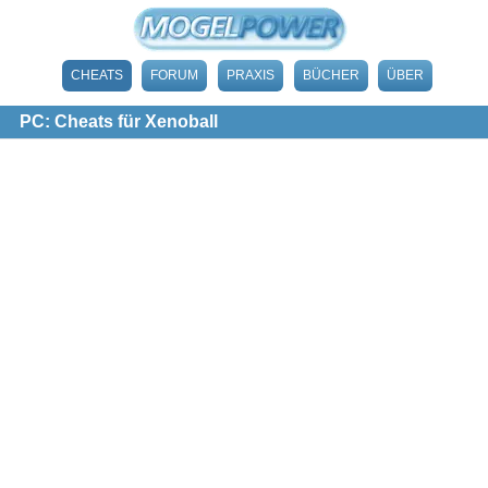
CHEATS
FORUM
PRAXIS
BÜCHER
ÜBER
PC: Cheats für Xenoball