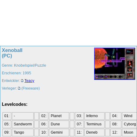
Xenoball
(PC)
Genre: Knobelspiel/Puzzle
Erschienen: 1995
Entwickler:
Teacy
Verleger:
(Freeware)
Levelcodes:
01:
-
02:
Planet
03:
Inferno
04:
Wind
05:
Sandworm
06:
Dune
07:
Terminus
08:
Cyborg
09:
Tango
10:
Gemini
11:
Deneb
12:
Moon