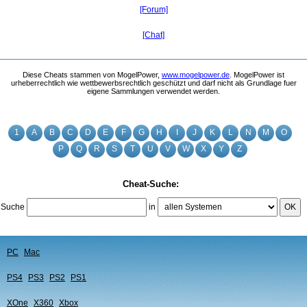
[Forum]
[Chat]
Diese Cheats stammen von MogelPower,
www.mogelpower.de
. MogelPower ist
urheberrechtlich wie wettbewerbsrechtlich geschützt und darf nicht als Grundlage fuer
eigene Sammlungen verwendet werden.
1
A
B
C
D
E
F
G
H
I
J
K
L
N
M
O
P
Q
R
S
T
U
V
W
X
Y
Z
Cheat-Suche:
Suche
in
OK
PC
Mac
PS4
PS3
PS2
PS1
XOne
X360
Xbox