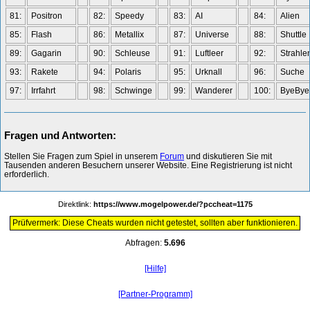
81:
Positron
82:
Speedy
83:
AI
84:
Alien
85:
Flash
86:
Metallix
87:
Universe
88:
Shuttle
89:
Gagarin
90:
Schleuse
91:
Luftleer
92:
Strahle
93:
Rakete
94:
Polaris
95:
Urknall
96:
Suche
97:
Irrfahrt
98:
Schwinge
99:
Wanderer
100:
ByeBye
Fragen und Antworten:
Stellen Sie Fragen zum Spiel in unserem
Forum
und diskutieren Sie mit
Tausenden anderen Besuchern unserer Website. Eine Registrierung ist nicht
erforderlich.
Direktlink:
https://www.mogelpower.de/?pccheat=1175
Prüfvermerk: Diese Cheats wurden nicht getestet, sollten aber funktionieren.
Abfragen:
5.696
[Hilfe]
[Partner-Programm]