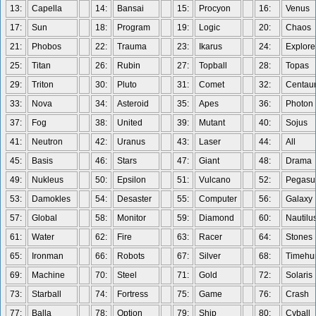
13:
Capella
14:
Bansai
15:
Procyon
16:
Venus
17:
Sun
18:
Program
19:
Logic
20:
Chaos
21:
Phobos
22:
Trauma
23:
Ikarus
24:
Explore
25:
Titan
26:
Rubin
27:
Topball
28:
Topas
29:
Triton
30:
Pluto
31:
Comet
32:
Centaur
33:
Nova
34:
Asteroid
35:
Apes
36:
Photon
37:
Fog
38:
United
39:
Mutant
40:
Sojus
41:
Neutron
42:
Uranus
43:
Laser
44:
All
45:
Basis
46:
Stars
47:
Giant
48:
Drama
49:
Nukleus
50:
Epsilon
51:
Vulcano
52:
Pegasu
53:
Damokles
54:
Desaster
55:
Computer
56:
Galaxy
57:
Global
58:
Monitor
59:
Diamond
60:
Nautilu
61:
Water
62:
Fire
63:
Racer
64:
Stones
65:
Ironman
66:
Robots
67:
Silver
68:
Timehu
69:
Machine
70:
Steel
71:
Gold
72:
Solaris
73:
Starball
74:
Fortress
75:
Game
76:
Crash
77:
Balla
78:
Option
79:
Ship
80:
Cyball