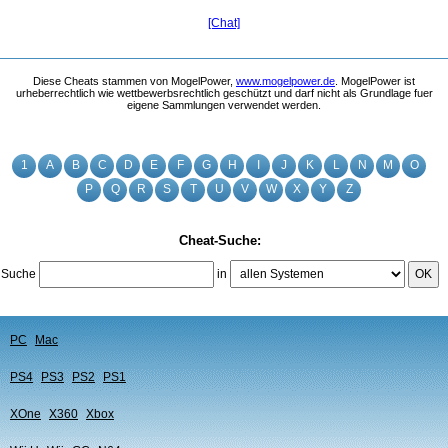
[Chat]
Diese Cheats stammen von MogelPower,
www.mogelpower.de
. MogelPower ist
urheberrechtlich wie wettbewerbsrechtlich geschützt und darf nicht als Grundlage fuer
eigene Sammlungen verwendet werden.
1
A
B
C
D
E
F
G
H
I
J
K
L
N
M
O
P
Q
R
S
T
U
V
W
X
Y
Z
Cheat-Suche:
Suche
in
OK
PC
Mac
PS4
PS3
PS2
PS1
XOne
X360
Xbox