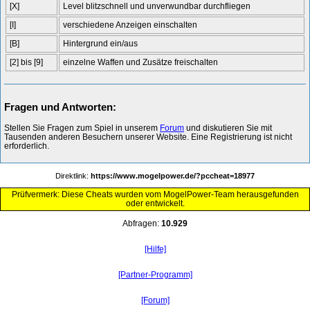
[X]
Level blitzschnell und unverwundbar durchfliegen
[I]
verschiedene Anzeigen einschalten
[B]
Hintergrund ein/aus
[2] bis [9]
einzelne Waffen und Zusätze freischalten
Fragen und Antworten:
Stellen Sie Fragen zum Spiel in unserem
Forum
und diskutieren Sie mit
Tausenden anderen Besuchern unserer Website. Eine Registrierung ist nicht
erforderlich.
Direktlink:
https://www.mogelpower.de/?pccheat=18977
Prüfvermerk: Diese Cheats wurden vom MogelPower-Team herausgefunden
oder entwickelt.
Abfragen:
10.929
[Hilfe]
[Partner-Programm]
[Forum]