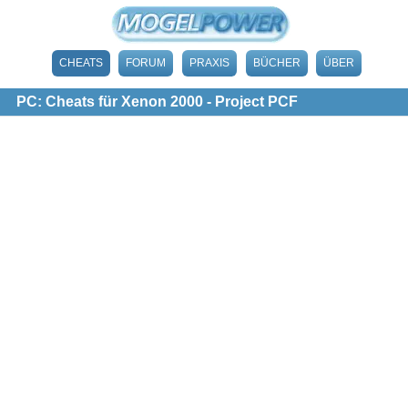
CHEATS
FORUM
PRAXIS
BÜCHER
ÜBER
PC: Cheats für Xenon 2000 - Project PCF