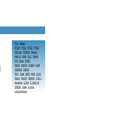
PC
Mac
PS4
PS3
PS2
PS1
XOne
X360
Xbox
Wii U
Wii
GC
N64
PS Vita
PSP
3DS
NDS
GBA
GB
SNES
NES
DC
Sat
MD
MS
GG
Neo
NGP
BWS
CD-i
Amiga
C64
C16/+4
2600
Jag
Lynx
Lösungen