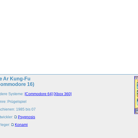
ie Ar Kung-Fu
Commodore 16)
dere Systeme:
[Commodore 64]
[Xbox 360]
nre: Prügelspiel
schienen: 1985 bis 07
twickler:
Psygnosis
rleger:
Konami