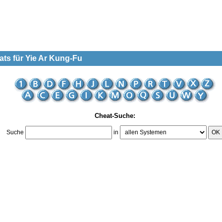
s für Yie Ar Kung-Fu
Cheat-Suche:
Suche
in
OK