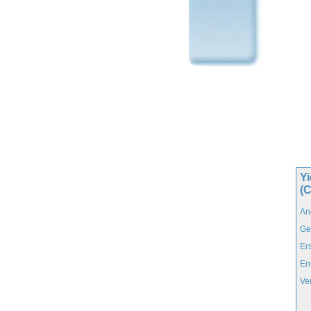
Y
(
An
Ge
Er
En
Ve