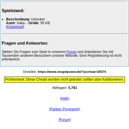
Spielstand:
Beschreibung
: Unlocker
Autor
: baka –
Größe
: 56 KB
[Download]
Fragen und Antworten:
Stellen Sie Fragen zum Spiel in unserem
Forum
und diskutieren Sie mit
Tausenden anderen Besuchern unserer Website. Eine Registrierung ist nicht
erforderlich.
Direktlink:
https://www.mogelpower.de/?pccheat=29374
Prüfvermerk: Diese Cheats wurden nicht getestet, sollten aber funktionieren.
Abfragen:
5.781
[Hilfe]
[Partner-Programm]
[Forum]