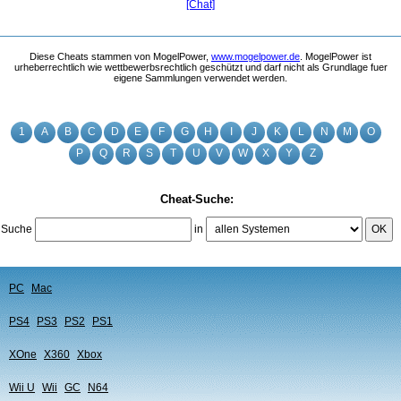
[Chat]
Diese Cheats stammen von MogelPower,
www.mogelpower.de
. MogelPower ist
urheberrechtlich wie wettbewerbsrechtlich geschützt und darf nicht als Grundlage fuer
eigene Sammlungen verwendet werden.
1
A
B
C
D
E
F
G
H
I
J
K
L
N
M
O
P
Q
R
S
T
U
V
W
X
Y
Z
Cheat-Suche:
Suche
in
OK
PC
Mac
PS4
PS3
PS2
PS1
XOne
X360
Xbox
Wii U
Wii
GC
N64