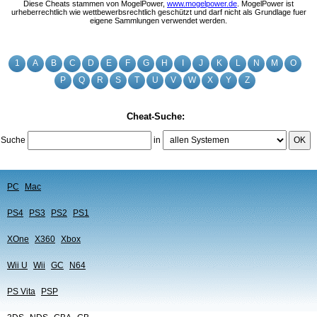
Diese Cheats stammen von MogelPower,
www.mogelpower.de
. MogelPower ist
urheberrechtlich wie wettbewerbsrechtlich geschützt und darf nicht als Grundlage fuer
eigene Sammlungen verwendet werden.
1
A
B
C
D
E
F
G
H
I
J
K
L
N
M
O
P
Q
R
S
T
U
V
W
X
Y
Z
Cheat-Suche:
Suche
in
OK
PC
Mac
PS4
PS3
PS2
PS1
XOne
X360
Xbox
Wii U
Wii
GC
N64
PS Vita
PSP