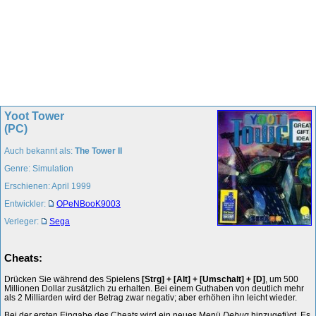
Yoot Tower
(PC)
Auch bekannt als:
The Tower II
Genre: Simulation
Erschienen: April 1999
Entwickler:
OPeNBooK9003
Verleger:
Sega
Cheats:
Drücken Sie während des Spielens
[Strg] + [Alt] + [Umschalt] + [D]
, um 500
Millionen Dollar zusätzlich zu erhalten. Bei einem Guthaben von deutlich mehr
als 2 Milliarden wird der Betrag zwar negativ; aber erhöhen ihn leicht wieder.
Bei der ersten Eingabe des Cheats wird ein neues Menü
Debug
hinzugefügt. Es