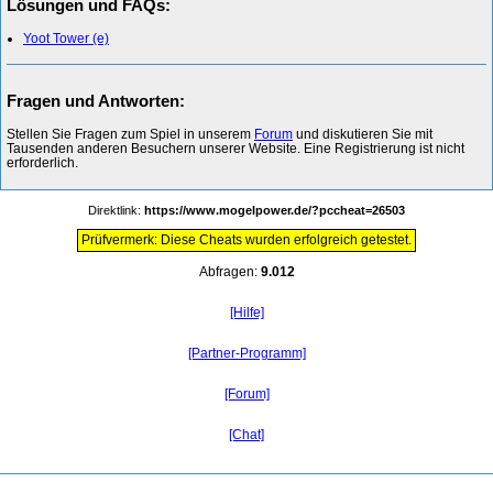
Lösungen und FAQs:
Yoot Tower (e)
Fragen und Antworten:
Stellen Sie Fragen zum Spiel in unserem
Forum
und diskutieren Sie mit
Tausenden anderen Besuchern unserer Website. Eine Registrierung ist nicht
erforderlich.
Direktlink:
https://www.mogelpower.de/?pccheat=26503
Prüfvermerk: Diese Cheats wurden erfolgreich getestet.
Abfragen:
9.012
[Hilfe]
[Partner-Programm]
[Forum]
[Chat]