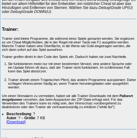
bietet vor allem Hilfsmittel für den Entwickler; ein nützlicher Cheat ist aber das
Hinzufügen und Entfernen von Sternen. Wählen Sie dazu
Debug\Grade UP(U)
oder
Debug\Grade DOWN(U)
.
Trainer:
Trainer sind kleine Programme, die während eines Spiels gestartet werden. Sie ergänzen
es um Cheat-Möglichkeiten, die in der Regel mit einer Taste wie F1 ausgelöst werden.
Manche Trainer haben eine Oberfläche, in die Werte wie Gold eingetragen werden, die
sich dann sofort auf das Spiel auswirken.
Trainer greifen direkt in den Code des Spiels ein. Dadurch haben sie zwei Nachteile.
Sie funktionieren meist nur mit einer bestimmten Version; eine andere Sprache oder
ein Update führen oft dazu, daß der Trainer nicht funktioniert. Im schlimmsten Fall
kann das Spiel abstürzen.
Trainer ähneln einem Trojanischen Pferd, das andere Programme ausspioniert. Daher
schlagen Virenscanner häufig an, wenn Trainer heruntergeladen oder ausgeführt
werden.
Um einen Virenalarm zu vermeiden, haben wir alle Trainer-Downloads mit dem
Paßwort
mogelpower
versehen, das beim Auspacken der ZIP-Datei erfragt wird. Für das
Verwenden des Trainers kann es nötig sein, den Virenschutz vorübergehend zu
deaktivieren oder den Trainer als vertrauenswürdig zu erklären ("white list").
Beschreibung
: ?
Autor
: ? –
Größe
: 7 KB
[Download]